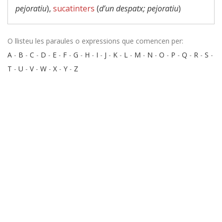
pejoratiu
),
sucatinters
(
d’un despatx; pejoratiu
)
O llisteu les paraules o expressions que comencen per:
A
-
B
-
C
-
D
-
E
-
F
-
G
-
H
-
I
-
J
-
K
-
L
-
M
-
N
-
O
-
P
-
Q
-
R
-
S
-
T
-
U
-
V
-
W
-
X
-
Y
-
Z