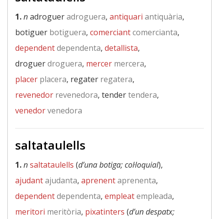
1.
n
adroguer
adroguera
,
antiquari
antiquària
,
botiguer
botiguera
,
comerciant
comercianta
,
dependent
dependenta
,
detallista
,
droguer
droguera
,
mercer
mercera
,
placer
placera
, regater
regatera
,
revenedor
revenedora
, tender
tendera
,
venedor
venedora
saltataulells
1.
n
saltataulells
(
d’una botiga; col·loquial
),
ajudant
ajudanta
,
aprenent
aprenenta
,
dependent
dependenta
,
empleat
empleada
,
meritori
meritòria
,
pixatinters
(
d’un despatx;