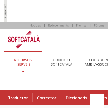
Notícies
Esdeveniments
Premsa
Fòrums
RECURSOS
CONEIXEU
COL·LABOR
I SERVEIS
SOFTCATALÀ
AMB L'ASSOCI
Traductor
Corrector
Diccionaris
Eines