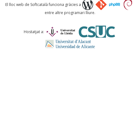
Què proposeu?
El lloc web de Softcatalà funciona gràcies a
entre altre programari lliure.
Comentari *
Hostatjat a:
ENVIA