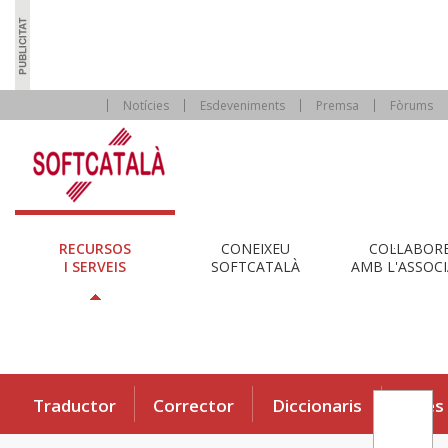
Notícies
Esdeveniments
Premsa
Fòrums
RECURSOS
CONEIXEU
COL·LABOR
I SERVEIS
SOFTCATALÀ
AMB L'ASSOCI
Traductor
Corrector
Diccionaris
Eines