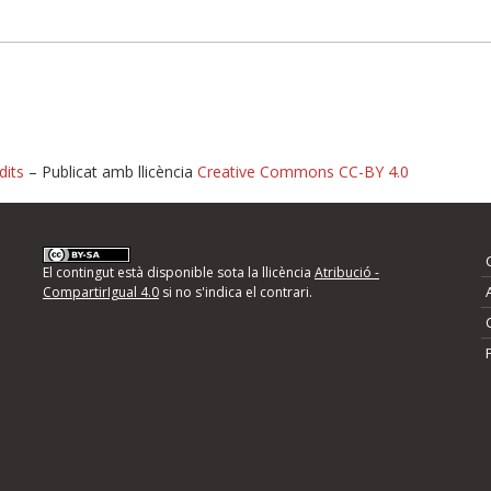
dits
– Publicat amb llicència
Creative Commons CC-BY 4.0
nformeu d'errors
El contingut està disponible sota la llicència
Atribució -
CompartirIgual 4.0
si no s'indica el contrari.
mps següents i descriviu quina és la millora que