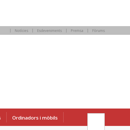
Notícies
Esdeveniments
Premsa
Fòrums
s
Ordinadors i mòbils