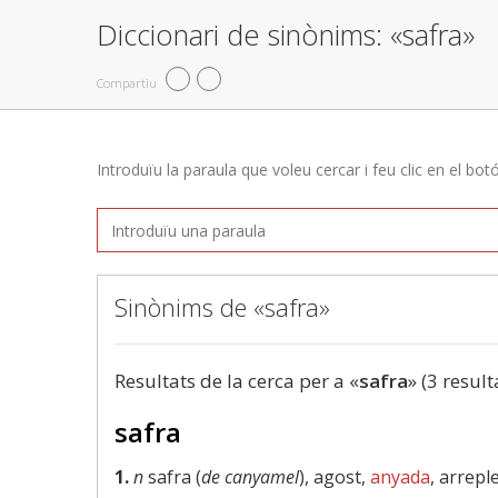
Diccionari de sinònims: «safra»
Compartiu
Introduïu la paraula que voleu cercar i feu clic en el bot
Sinònims de «safra»
Resultats de la cerca per a «
safra
» (3 result
safra
1.
n
safra (
de canyamel
), agost,
anyada
, arrepl