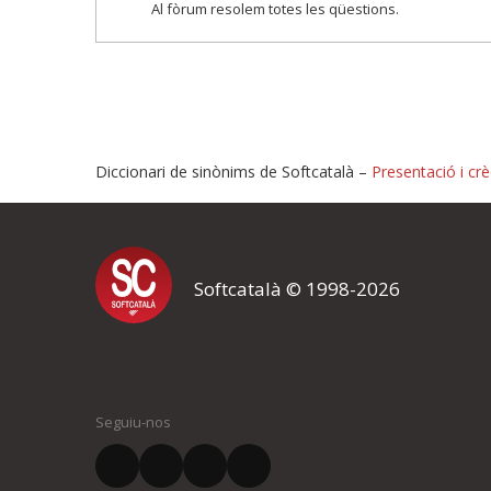
Al fòrum resolem totes les qüestions.
Diccionari de sinònims de Softcatalà –
Presentació i crè
Proposeu-nos millores o i
Softcatalà © 1998-2026
Si heu trobat un error o voleu proposar alguna millora, ompliu els ca
proposeu o l'error del qual voleu informar-nos.
El vostre nom *
Seguiu-nos
El vostre correu electrònic *