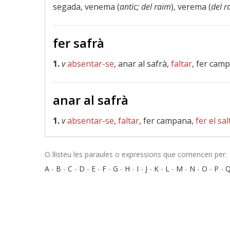
segada, venema (
antic; del raïm
), verema (
del r
fer safrà
1.
v
absentar-se
, anar al safrà,
faltar
, fer cam
anar al safrà
1.
v
absentar-se
,
faltar
, fer campana,
fer el sal
O llisteu les paraules o expressions que comencen per:
A
-
B
-
C
-
D
-
E
-
F
-
G
-
H
-
I
-
J
-
K
-
L
-
M
-
N
-
O
-
P
-