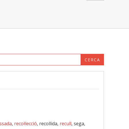
CERCA
ssada
,
recol·lecció
, recollida,
recull
, sega,