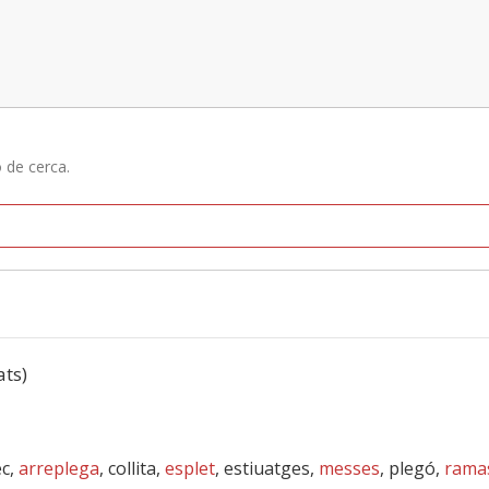
ó de cerca.
ats)
ec,
arreplega
, collita,
esplet
, estiuatges,
messes
, plegó,
rama