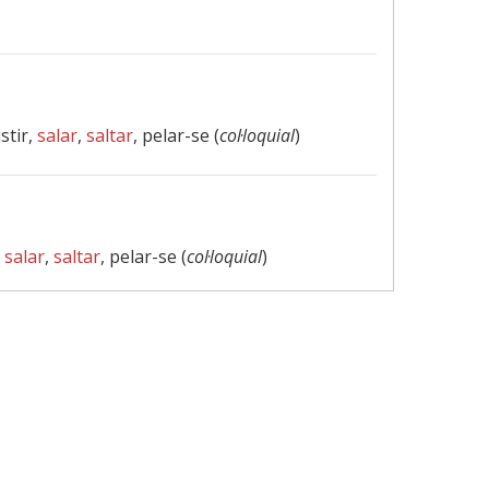
istir,
salar
,
saltar
, pelar-se (
col·loquial
)
,
salar
,
saltar
, pelar-se (
col·loquial
)