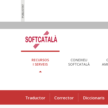
RECURSOS
CONEIXEU
I SERVEIS
SOFTCATALÀ
AMB
Traductor
Corrector
Diccionaris