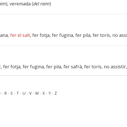
aïm
), veremada (
del raïm
)
pana,
fer el salt
, fer fotja, fer fugina, fer pila, fer toris, no ass
t
, fer fotja, fer fugina, fer pila, fer safrà, fer toris, no assistir
Q
-
R
-
S
-
T
-
U
-
V
-
W
-
X
-
Y
-
Z