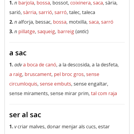
1.
n
barjola
,
bossa
, bossot,
coixinera
,
saca
, sària,
sarió,
sàrria
,
sarrió
,
sarró
, talec, taleca
2.
n
alforja, bessac,
bossa
, motxilla,
saca
,
sarró
3.
n
pillatge
,
saqueig
,
barreig
(
antic
)
a sac
1.
adv
a boca de canó
, a la descosida, a la desfeta,
a raig
,
bruscament
,
pel broc gros
,
sense
circumloquis
,
sense embuts
, sense engaltar,
sense miraments, sense mirar prim,
tal com raja
ser al sac
1.
v
criar malves, donar menjar als cucs, estar