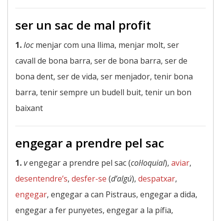
ser un sac de mal profit
1.
loc
menjar com una llima, menjar molt, ser
cavall de bona barra, ser de bona barra, ser de
bona dent, ser de vida, ser menjador, tenir bona
barra, tenir sempre un budell buit, tenir un bon
baixant
engegar a prendre pel sac
1.
v
engegar a prendre pel sac (
col·loquial
),
aviar
,
desentendre’s
,
desfer-se
(
d’algú
),
despatxar
,
engegar
, engegar a can Pistraus, engegar a dida,
engegar a fer punyetes, engegar a la pífia,