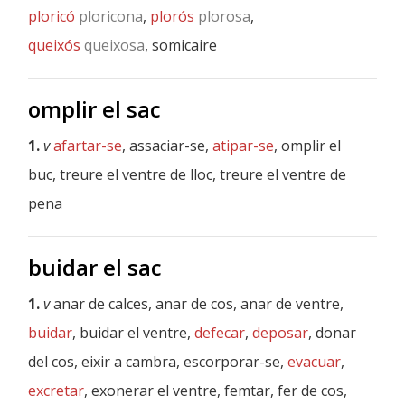
ploricó
ploricona
,
plorós
plorosa
,
queixós
queixosa
, somicaire
omplir el sac
1.
v
afartar-se
, assaciar-se,
atipar-se
, omplir el
buc, treure el ventre de lloc, treure el ventre de
pena
buidar el sac
1.
v
anar de calces, anar de cos, anar de ventre,
buidar
, buidar el ventre,
defecar
,
deposar
, donar
del cos, eixir a cambra, escorporar-se,
evacuar
,
excretar
, exonerar el ventre, femtar, fer de cos,