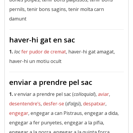
pernils, tenir bons sagins, tenir molta carn
damunt
haver-hi gat en sac
1.
loc
fer pudor de cremat
, haver-hi gat amagat,
haver-hi un motiu ocult
enviar a prendre pel sac
1.
v
enviar a prendre pel sac (
col·loquial
),
aviar
,
desentendre’s
,
desfer-se
(
d’algú
),
despatxar
,
engegar
, engegar a can Pistraus, engegar a dida,
engegar a fer punyetes, engegar a la pífia,
engegar a la porra, engegar a la quinta forca,