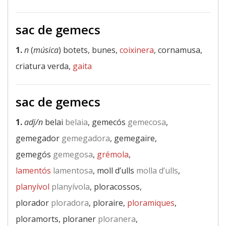
sac de gemecs
1.
n
(
música
) botets, bunes,
coixinera
, cornamusa,
criatura verda,
gaita
sac de gemecs
1.
adj/n
belai
belaia
, gemecós
gemecosa
,
gemegador
gemegadora
, gemegaire,
gemegós
gemegosa
,
grémola
,
lamentós
lamentosa
, moll d’ulls
molla d’ulls
,
planyívol
planyívola
, ploracossos,
plorador
ploradora
, ploraire,
ploramiques
,
ploramorts, ploraner
ploranera
,