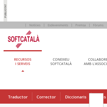
Notícies
Esdeveniments
Premsa
Fòrums
RECURSOS
CONEIXEU
COL·LABOR
I SERVEIS
SOFTCATALÀ
AMB L'ASSOCI
Traductor
Corrector
Diccionaris
Eines