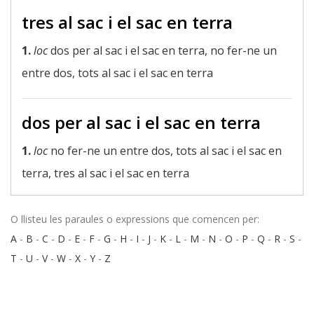
tres al sac i el sac en terra
1.
loc
dos per al sac i el sac en terra, no fer-ne un
entre dos, tots al sac i el sac en terra
dos per al sac i el sac en terra
1.
loc
no fer-ne un entre dos, tots al sac i el sac en
terra, tres al sac i el sac en terra
O llisteu les paraules o expressions que comencen per:
A
-
B
-
C
-
D
-
E
-
F
-
G
-
H
-
I
-
J
-
K
-
L
-
M
-
N
-
O
-
P
-
Q
-
R
-
S
-
T
-
U
-
V
-
W
-
X
-
Y
-
Z