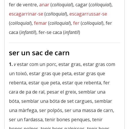
fer de ventre,
anar
(
col·loquial
), cagar (
col·loquial
),
escagarrinar-se
(
col·loquial
),
escagarrussar-se
(
col·loquial
),
femar
(
col·loquial
),
fer
(
col·loquial
), fer
caca (
infantil
), fer-se caca (
infantil
)
ser un sac de carn
1.
v
estar com un porc, estar gras, estar gras com
un toixó, estar gras que peta, estar gras que
rebenta, estar que peta, estar que rebenta, fer
cara de pa de ral, pesar el greix, semblar una
bóta, semblar una bóta de set cargues, semblar
una màrfega, ser polpós, ser una massa de carn,
ser un fardassa, tenir bones penques, tenir
bones polpes, tenir bons palpissos, tenir bons