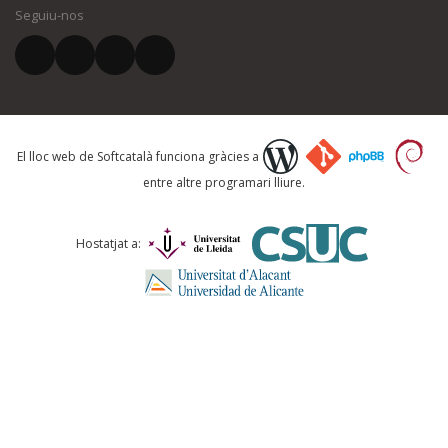
Seguiu-nos
El vostre correu electrònic *
Què proposeu?
El lloc web de Softcatalà funciona gràcies a
entre altre programari lliure.
Comentari *
Hostatjat a: