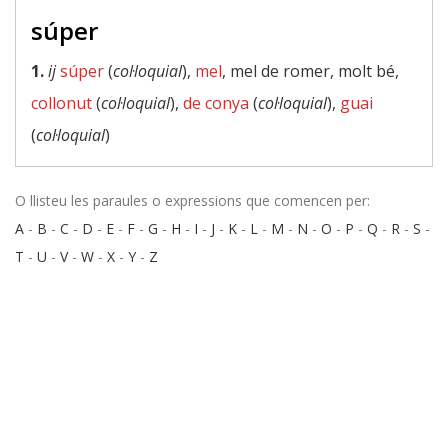
súper
1.
ij
súper
(
col·loquial
),
mel
, mel de romer, molt bé,
collonut
(
col·loquial
),
de conya
(
col·loquial
),
guai
(
col·loquial
)
O llisteu les paraules o expressions que comencen per:
A
-
B
-
C
-
D
-
E
-
F
-
G
-
H
-
I
-
J
-
K
-
L
-
M
-
N
-
O
-
P
-
Q
-
R
-
S
-
T
-
U
-
V
-
W
-
X
-
Y
-
Z