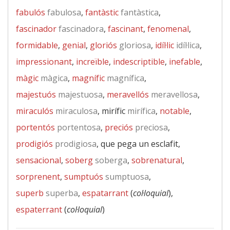
fabulós
fabulosa
,
fantàstic
fantàstica
,
fascinador
fascinadora
,
fascinant
,
fenomenal
,
formidable
,
genial
,
gloriós
gloriosa
,
idíl·lic
idíl·lica
,
impressionant
,
increïble
,
indescriptible
,
inefable
,
màgic
màgica
,
magnífic
magnífica
,
majestuós
majestuosa
,
meravellós
meravellosa
,
miraculós
miraculosa
, mirífic
mirífica
,
notable
,
portentós
portentosa
,
preciós
preciosa
,
prodigiós
prodigiosa
, que pega un esclafit,
sensacional
,
soberg
soberga
,
sobrenatural
,
sorprenent
,
sumptuós
sumptuosa
,
superb
superba
,
espatarrant
(
col·loquial
),
espaterrant
(
col·loquial
)