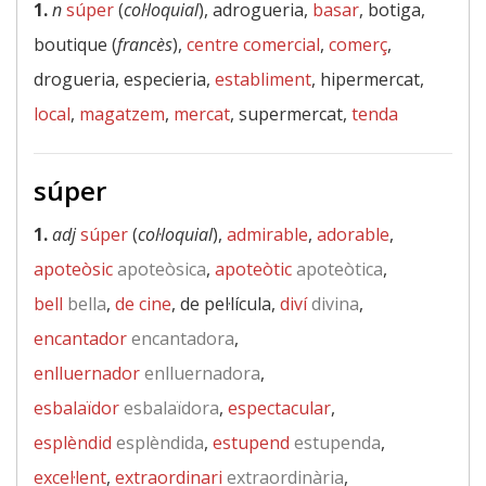
1.
n
súper
(
col·loquial
), adrogueria,
basar
, botiga,
boutique (
francès
),
centre comercial
,
comerç
,
drogueria, especieria,
establiment
, hipermercat,
local
,
magatzem
,
mercat
, supermercat,
tenda
súper
1.
adj
súper
(
col·loquial
),
admirable
,
adorable
,
apoteòsic
apoteòsica
,
apoteòtic
apoteòtica
,
bell
bella
,
de cine
, de pel·lícula,
diví
divina
,
encantador
encantadora
,
enlluernador
enlluernadora
,
esbalaïdor
esbalaïdora
,
espectacular
,
esplèndid
esplèndida
,
estupend
estupenda
,
excel·lent
,
extraordinari
extraordinària
,