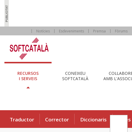
Notícies
Esdeveniments
Premsa
Fòrums
RECURSOS
CONEIXEU
COL·LABOR
I SERVEIS
SOFTCATALÀ
AMB L'ASSOCI
Traductor
Corrector
Diccionaris
Eines