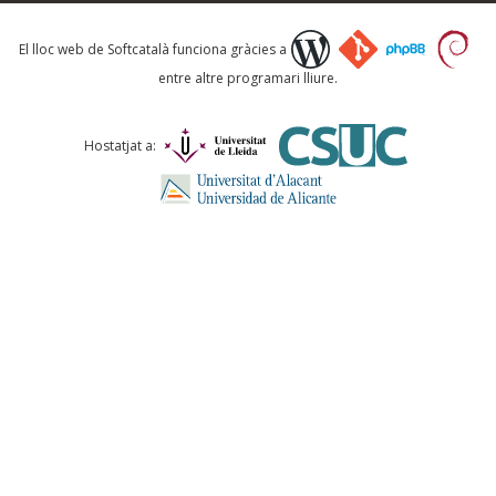
Què proposeu?
El lloc web de Softcatalà funciona gràcies a
entre altre programari lliure.
Comentari *
Hostatjat a:
ENVIA