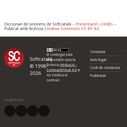
Diccionari de sinònims de Softcatalà –
Presentació i crèdits
–
Publicat amb llicència
Creative Commons CC-BY 4.0
Proposeu-nos millores o 
Contacte
d'errors
El contingut està
Softcatalà
Avís legal
disponible sota la
llicència
Atribució -
© 1998-
Codi de conducta
Si heu trobat un error o voleu proposar alguna millora, ompliu els ca
CompartirIgual 4.0
si
2026
quina és la millora que proposeu o l'error del qual voleu informar-no
no s'indica el
Publicitat
contrari.
El vostre nom *
Seguiu-nos
El vostre correu electrònic *