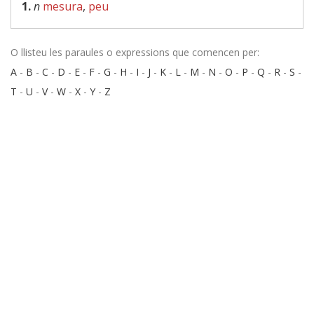
1.
n
mesura
,
peu
O llisteu les paraules o expressions que comencen per:
A
-
B
-
C
-
D
-
E
-
F
-
G
-
H
-
I
-
J
-
K
-
L
-
M
-
N
-
O
-
P
-
Q
-
R
-
S
-
T
-
U
-
V
-
W
-
X
-
Y
-
Z