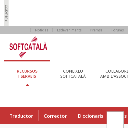
Notícies
Esdeveniments
Premsa
Fòrums
RECURSOS
CONEIXEU
COL·LABOR
I SERVEIS
SOFTCATALÀ
AMB L'ASSOCI
Traductor
Corrector
Diccionaris
Eines