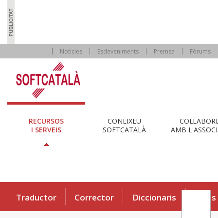
Notícies
Esdeveniments
Premsa
Fòrums
RECURSOS
CONEIXEU
COL·LABOR
I SERVEIS
SOFTCATALÀ
AMB L'ASSOCI
Traductor
Corrector
Diccionaris
Eines