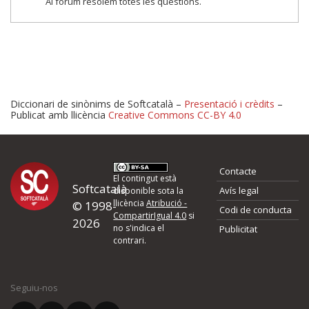
Al fòrum resolem totes les qüestions.
Diccionari de sinònims de Softcatalà –
Presentació i crèdits
–
Publicat amb llicència
Creative Commons CC-BY 4.0
Proposeu-nos millores o 
Contacte
d'errors
El contingut està
Softcatalà
Avís legal
disponible sota la
llicència
Atribució -
© 1998-
Codi de conducta
Si heu trobat un error o voleu proposar alguna millora, ompliu els ca
CompartirIgual 4.0
si
2026
quina és la millora que proposeu o l'error del qual voleu informar-no
no s'indica el
Publicitat
contrari.
El vostre nom *
Seguiu-nos