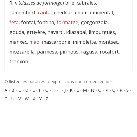
1.
n
(
classes de formatge
) brie, cabrales,
camembert,
cantal
, cheddar, edam, emmental,
feta
, fontal, fontina,
formatge
, gorgonzola,
gouda, gruyère, havarti, idiazabal, limburguès,
manxec,
maó
, mascarpone, mimolette, montsec,
mozzarella, parmesà, pirineus, ragusà, rocafort,
tronxon
O llisteu les paraules o expressions que comencen per:
A
-
B
-
C
-
D
-
E
-
F
-
G
-
H
-
I
-
J
-
K
-
L
-
M
-
N
-
O
-
P
-
Q
-
R
-
S
-
T
-
U
-
V
-
W
-
X
-
Y
-
Z