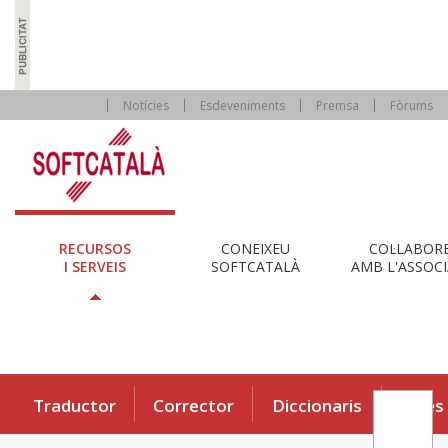
Notícies
Esdeveniments
Premsa
Fòrums
RECURSOS
CONEIXEU
COL·LABOR
I SERVEIS
SOFTCATALÀ
AMB L'ASSOCI
Traductor
Corrector
Diccionaris
Eines