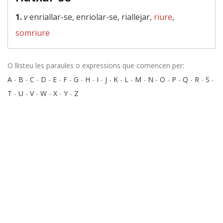
1.
v
enriallar-se, enriolar-se, riallejar,
riure
,
somriure
O llisteu les paraules o expressions que comencen per:
A
-
B
-
C
-
D
-
E
-
F
-
G
-
H
-
I
-
J
-
K
-
L
-
M
-
N
-
O
-
P
-
Q
-
R
-
S
-
T
-
U
-
V
-
W
-
X
-
Y
-
Z