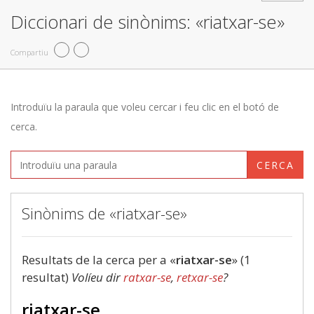
Diccionari de sinònims: «riatxar-se»
Compartiu
Introduïu la paraula que voleu cercar i feu clic en el botó de
cerca.
CERCA
Sinònims de «riatxar-se»
Resultats de la cerca per a «
riatxar-se
» (1
resultat)
Volíeu dir
ratxar-se
,
retxar-se
?
riatxar-se