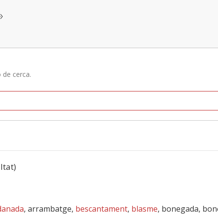
»
ó de cerca.
ltat)
danada
, arrambatge,
bescantament
,
blasme
, bonegada, bon