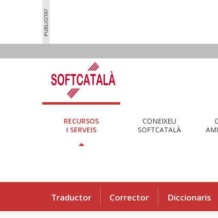
RECURSOS
CONEIXEU
I SERVEIS
SOFTCATALÀ
AMB
Traductor
Corrector
Diccionaris