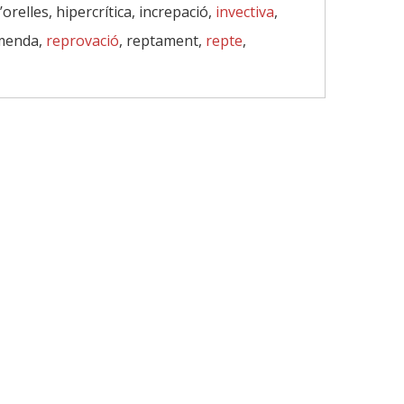
’orelles, hipercrítica, increpació,
invectiva
,
imenda,
reprovació
, reptament,
repte
,