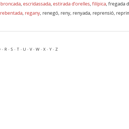
sbroncada
,
escridassada
,
estirada d’orelles
,
filípica
, fregada d
rebentada
,
regany
, renegó, reny, renyada, reprensió, repr
Q
-
R
-
S
-
T
-
U
-
V
-
W
-
X
-
Y
-
Z