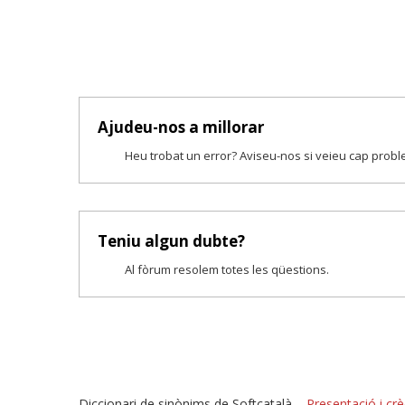
Ajudeu-nos a millorar
Heu trobat un error? Aviseu-nos si veieu cap prob
Teniu algun dubte?
Al fòrum resolem totes les qüestions.
Diccionari de sinònims de Softcatalà –
Presentació i crè