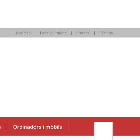
Notícies
Esdeveniments
Premsa
Fòrums
s
Ordinadors i mòbils