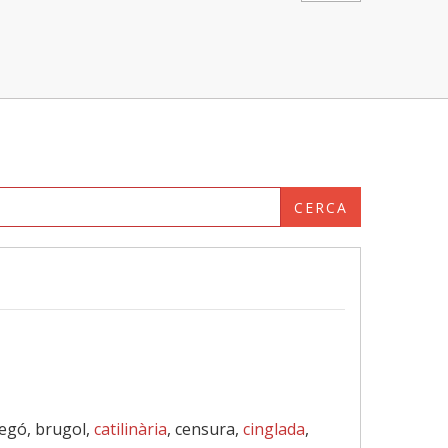
CERCA
egó, brugol,
catilinària
, censura,
cinglada
,