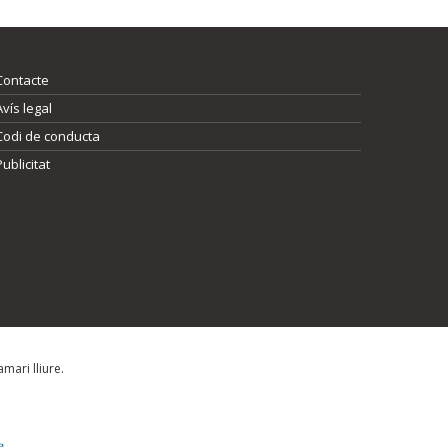
Contacte
Avís legal
Codi de conducta
Publicitat
mari lliure.