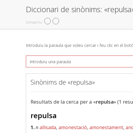
Diccionari de sinònims: «repulsa
Compartiu
Introduïu la paraula que voleu cercar i feu clic en el bot
Sinònims de «repulsa»
Resultats de la cerca per a «
repulsa
» (1 resu
repulsa
1.
n
allisada
,
amonestació
,
amonestament
,
an