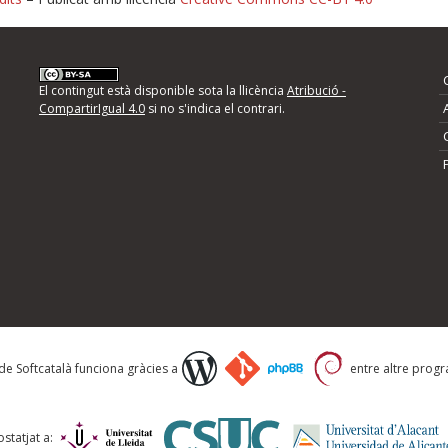
nformeu d'errors
El contingut està disponible sota la llicència
Atribució -
CompartirIgual 4.0
si no s'indica el contrari.
mps següents i descriviu quina és la millora que
 de Softcatalà funciona gràcies a
entre altre progra
statjat a: