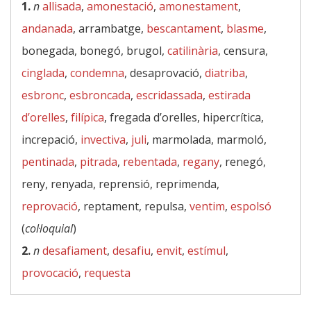
1.
n
allisada
,
amonestació
,
amonestament
,
andanada
, arrambatge,
bescantament
,
blasme
,
bonegada, bonegó, brugol,
catilinària
, censura,
cinglada
,
condemna
, desaprovació,
diatriba
,
esbronc
,
esbroncada
,
escridassada
,
estirada
d’orelles
,
filípica
, fregada d’orelles, hipercrítica,
increpació,
invectiva
,
juli
, marmolada, marmoló,
pentinada
,
pitrada
,
rebentada
,
regany
, renegó,
reny, renyada, reprensió, reprimenda,
reprovació
, reptament, repulsa,
ventim
,
espolsó
(
col·loquial
)
2.
n
desafiament
,
desafiu
,
envit
,
estímul
,
provocació
,
requesta