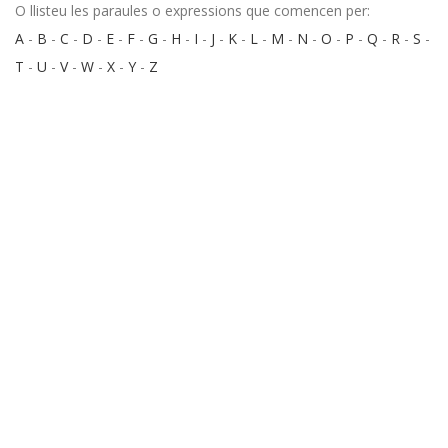
O llisteu les paraules o expressions que comencen per:
A
-
B
-
C
-
D
-
E
-
F
-
G
-
H
-
I
-
J
-
K
-
L
-
M
-
N
-
O
-
P
-
Q
-
R
-
S
-
T
-
U
-
V
-
W
-
X
-
Y
-
Z