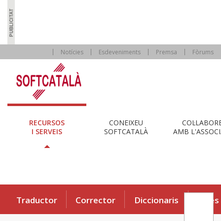
Notícies
Esdeveniments
Premsa
Fòrums
RECURSOS
CONEIXEU
COL·LABOR
I SERVEIS
SOFTCATALÀ
AMB L'ASSOCI
Traductor
Corrector
Diccionaris
Eines