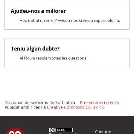
Ajudeu-nos a millorar
Heu trobat un error? Aviseu-nos si veieu cap problema.
Teniu algun dubte?
Al fòrum resolem totes les qüestions.
Diccionari de sinònims de Softcatalà –
Presentació i crèdits
–
Publicat amb llicència
Creative Commons CC-BY 4.0
Proposeu-nos millores o 
Contacte