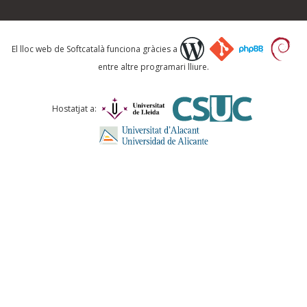
Què proposeu?
El lloc web de Softcatalà funciona gràcies a
entre altre programari lliure.
Comentari *
Hostatjat a:
ENVIA