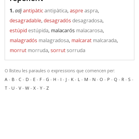
1.
adj
antipàtic
antipàtica
,
aspre
aspra
,
desagradable
,
desagradós
desagradosa
,
estúpid
estúpida
, malacarós
malacarosa
,
malagradós
malagradosa
,
malcarat
malcarada
,
morrut
morruda
,
sorrut
sorruda
O llisteu les paraules o expressions que comencen per:
A
-
B
-
C
-
D
-
E
-
F
-
G
-
H
-
I
-
J
-
K
-
L
-
M
-
N
-
O
-
P
-
Q
-
R
-
S
-
T
-
U
-
V
-
W
-
X
-
Y
-
Z