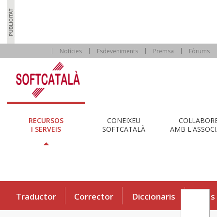
Notícies
Esdeveniments
Premsa
Fòrums
RECURSOS
CONEIXEU
COL·LABOR
I SERVEIS
SOFTCATALÀ
AMB L'ASSOCI
Traductor
Corrector
Diccionaris
Eines