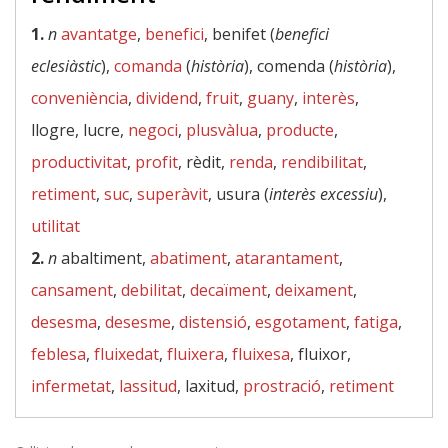
1.
n
avantatge
,
benefici
, benifet (
benefici
eclesiàstic
),
comanda
(
història
), comenda (
història
),
conveniència
,
dividend
,
fruit
,
guany
,
interès
,
llogre, lucre,
negoci
,
plusvàlua
,
producte
,
productivitat
,
profit
, rèdit,
renda
,
rendibilitat
,
retiment
,
suc
,
superàvit
, usura (
interès excessiu
),
utilitat
2.
n
abaltiment,
abatiment
,
atarantament
,
cansament
,
debilitat
,
decaïment
,
deixament
,
desesma
,
desesme
,
distensió
,
esgotament
,
fatiga
,
feblesa
,
fluixedat
,
fluixera
,
fluixesa
, fluixor,
infermetat
,
lassitud
, laxitud,
prostració
,
retiment