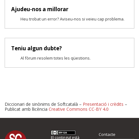
Ajudeu-nos a millorar
Heu trobat un error? Aviseu-nos si veieu cap problema.
Teniu algun dubte?
Al fòrum resolem totes les qüestions.
Diccionari de sinònims de Softcatalà –
Presentació i crèdits
–
Publicat amb llicència
Creative Commons CC-BY 4.0
Proposeu-nos millores o 
Contacte
El contingut està