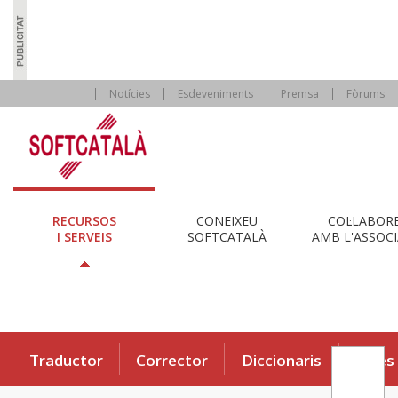
Notícies
Esdeveniments
Premsa
Fòrums
RECURSOS
CONEIXEU
COL·LABOR
I SERVEIS
SOFTCATALÀ
AMB L'ASSOCI
Traductor
Corrector
Diccionaris
Eines