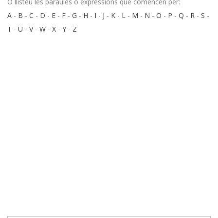
O llisteu les paraules o expressions que comencen per:
A
-
B
-
C
-
D
-
E
-
F
-
G
-
H
-
I
-
J
-
K
-
L
-
M
-
N
-
O
-
P
-
Q
-
R
-
S
-
T
-
U
-
V
-
W
-
X
-
Y
-
Z