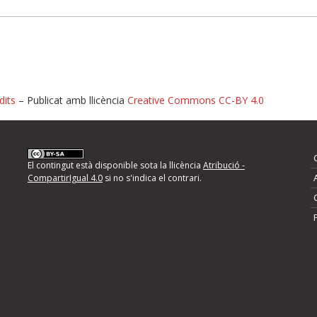
dits
– Publicat amb llicència
Creative Commons CC-BY 4.0
nformeu d'errors
El contingut està disponible sota la llicència
Atribució -
CompartirIgual 4.0
si no s'indica el contrari.
mps següents i descriviu quina és la millora que