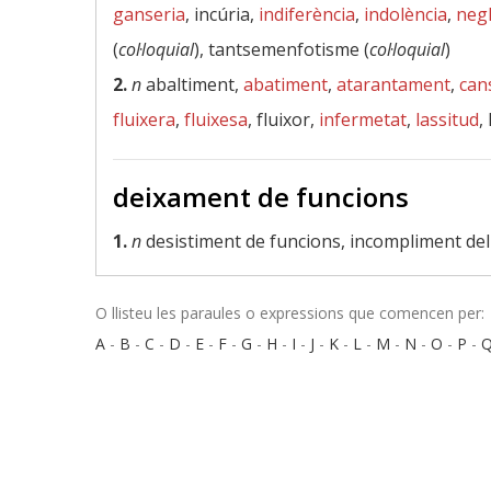
ganseria
, incúria,
indiferència
,
indolència
,
negl
(
col·loquial
), tantsemenfotisme (
col·loquial
)
2.
n
abaltiment,
abatiment
,
atarantament
,
can
fluixera
,
fluixesa
, fluixor,
infermetat
,
lassitud
,
deixament de funcions
1.
n
desistiment de funcions, incompliment de
O llisteu les paraules o expressions que comencen per:
A
-
B
-
C
-
D
-
E
-
F
-
G
-
H
-
I
-
J
-
K
-
L
-
M
-
N
-
O
-
P
-