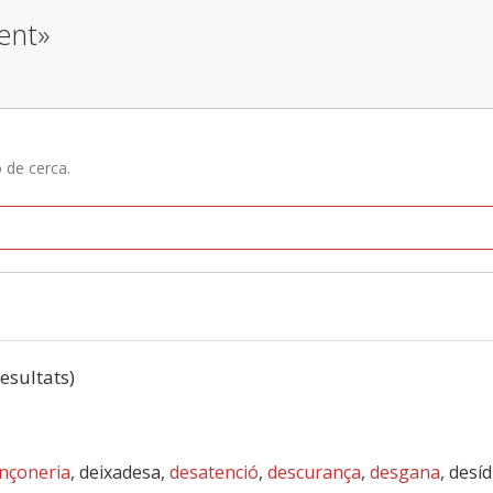
ent»
ó de cerca.
resultats)
nçoneria
, deixadesa,
desatenció
,
descurança
,
desgana
, desíd