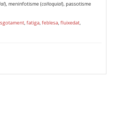
ial
), meninfotisme (
col·loquial
), passotisme
esgotament
,
fatiga
,
feblesa
,
fluixedat
,