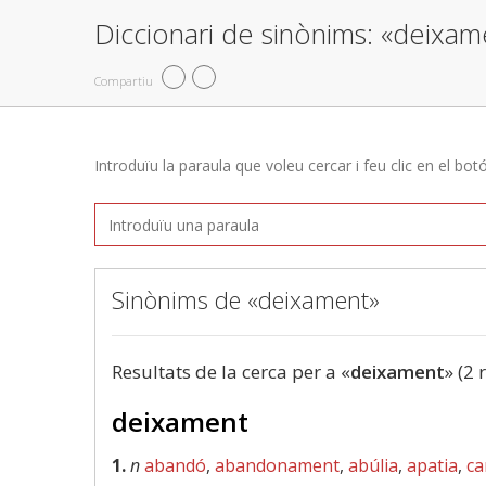
Diccionari de sinònims: «deixam
Compartiu
Introduïu la paraula que voleu cercar i feu clic en el bot
Sinònims de «deixament»
Resultats de la cerca per a «
deixament
» (2 
deixament
1.
n
abandó
,
abandonament
,
abúlia
,
apatia
,
ca