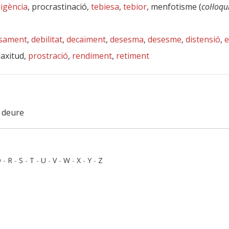
igència
, procrastinació,
tebiesa
,
tebior
, menfotisme (
col·loqu
sament
,
debilitat
,
decaïment
,
desesma
,
desesme
,
distensió
,
 laxitud,
prostració
,
rendiment
,
retiment
l deure
Q
-
R
-
S
-
T
-
U
-
V
-
W
-
X
-
Y
-
Z