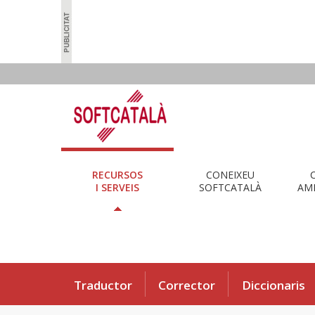
RECURSOS
CONEIXEU
I SERVEIS
SOFTCATALÀ
AMB
Traductor
Corrector
Diccionaris