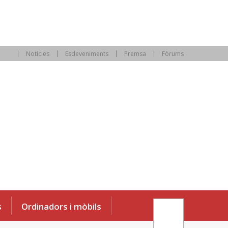
Notícies
Esdeveniments
Premsa
Fòrums
s
Ordinadors i mòbils