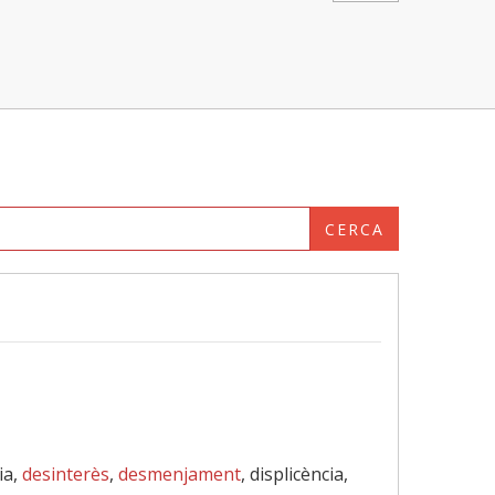
CERCA
ia,
desinterès
,
desmenjament
, displicència,