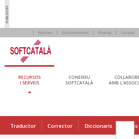
Notícies
Esdeveniments
Premsa
Fòrums
RECURSOS
CONEIXEU
COL·LABOR
I SERVEIS
SOFTCATALÀ
AMB L'ASSOCI
Traductor
Corrector
Diccionaris
Eines