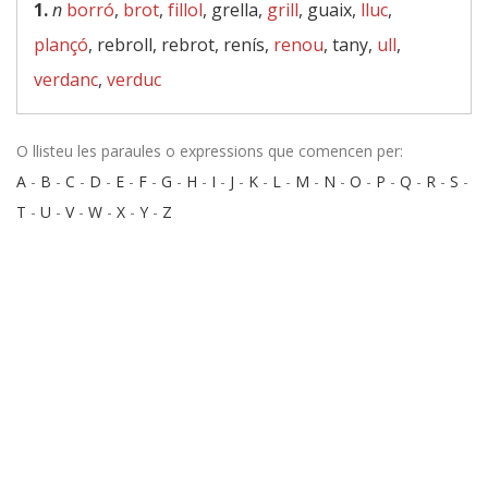
1.
n
borró
,
brot
,
fillol
, grella,
grill
, guaix,
lluc
,
plançó
, rebroll, rebrot, renís,
renou
, tany,
ull
,
verdanc
,
verduc
O llisteu les paraules o expressions que comencen per:
A
-
B
-
C
-
D
-
E
-
F
-
G
-
H
-
I
-
J
-
K
-
L
-
M
-
N
-
O
-
P
-
Q
-
R
-
S
-
T
-
U
-
V
-
W
-
X
-
Y
-
Z