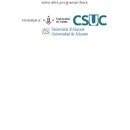
entre altre programari lliure.
Comentari *
Hostatjat a:
ENVIA