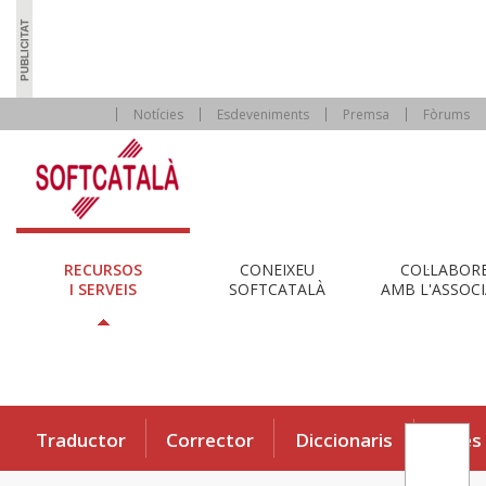
Notícies
Esdeveniments
Premsa
Fòrums
RECURSOS
CONEIXEU
COL·LABOR
I SERVEIS
SOFTCATALÀ
AMB L'ASSOCI
Traductor
Corrector
Diccionaris
Eines