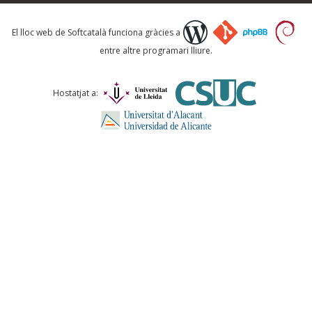
Què proposeu?
El lloc web de Softcatalà funciona gràcies a
entre altre programari lliure.
Comentari *
Hostatjat a:
ENVIA