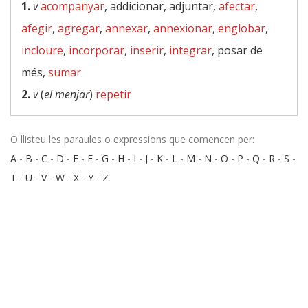
1.
v
acompanyar
, addicionar, adjuntar,
afectar
,
afegir
,
agregar
,
annexar
,
annexionar
,
englobar
,
incloure
,
incorporar
,
inserir
,
integrar
, posar de
més,
sumar
2.
v
(
el menjar
)
repetir
O llisteu les paraules o expressions que comencen per:
A
-
B
-
C
-
D
-
E
-
F
-
G
-
H
-
I
-
J
-
K
-
L
-
M
-
N
-
O
-
P
-
Q
-
R
-
S
-
T
-
U
-
V
-
W
-
X
-
Y
-
Z