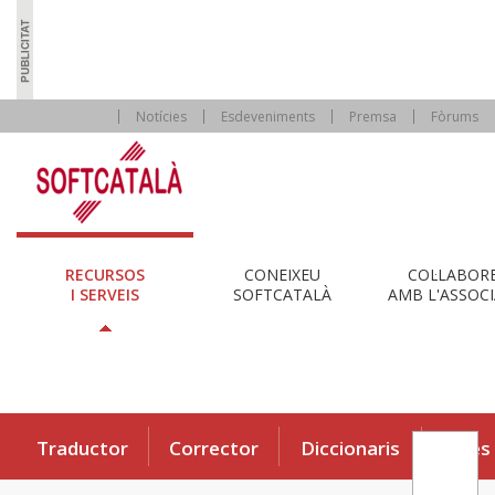
Notícies
Esdeveniments
Premsa
Fòrums
RECURSOS
CONEIXEU
COL·LABOR
I SERVEIS
SOFTCATALÀ
AMB L'ASSOCI
Traductor
Corrector
Diccionaris
Eines