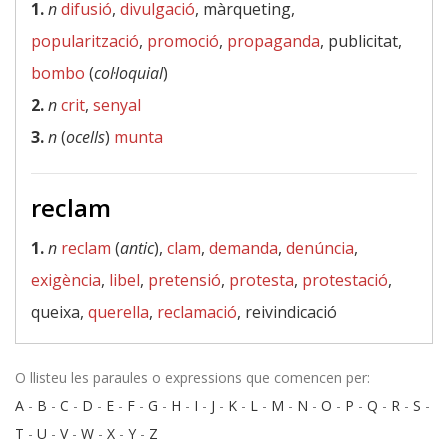
1.
n
difusió
,
divulgació
, màrqueting,
popularització
,
promoció
,
propaganda
, publicitat,
bombo
(
col·loquial
)
2.
n
crit
,
senyal
3.
n
(
ocells
)
munta
reclam
1.
n
reclam
(
antic
),
clam
,
demanda
,
denúncia
,
exigència
,
libel
,
pretensió
,
protesta
,
protestació
,
queixa,
querella
,
reclamació
, reivindicació
O llisteu les paraules o expressions que comencen per:
A
-
B
-
C
-
D
-
E
-
F
-
G
-
H
-
I
-
J
-
K
-
L
-
M
-
N
-
O
-
P
-
Q
-
R
-
S
-
T
-
U
-
V
-
W
-
X
-
Y
-
Z