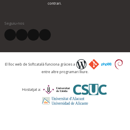
contrari.
El vostre nom *
Seguiu-nos
El vostre correu electrònic *
Què proposeu?
El lloc web de Softcatalà funciona gràcies a
entre altre programari lliure.
Comentari *
Hostatjat a: