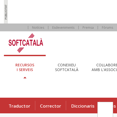
Notícies
Esdeveniments
Premsa
Fòrums
RECURSOS
CONEIXEU
COL·LABOR
I SERVEIS
SOFTCATALÀ
AMB L'ASSOCI
Traductor
Corrector
Diccionaris
Eines