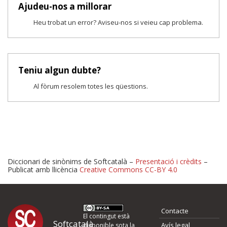
Ajudeu-nos a millorar
Heu trobat un error? Aviseu-nos si veieu cap problema.
Teniu algun dubte?
Al fòrum resolem totes les qüestions.
Diccionari de sinònims de Softcatalà –
Presentació i crèdits
–
Publicat amb llicència
Creative Commons CC-BY 4.0
Proposeu-nos millores o 
Contacte
d'errors
El contingut està
Softcatalà
Avís legal
disponible sota la