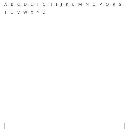
A
-
B
-
C
-
D
-
E
-
F
-
G
-
H
-
I
-
J
-
K
-
L
-
M
-
N
-
O
-
P
-
Q
-
R
-
S
-
T
-
U
-
V
-
W
-
X
-
Y
-
Z