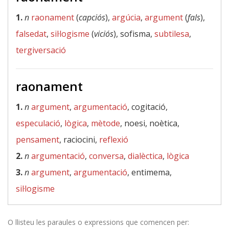
1.
n
raonament
(
capciós
),
argúcia
,
argument
(
fals
),
falsedat
,
sil·logisme
(
viciós
), sofisma,
subtilesa
,
tergiversació
raonament
1.
n
argument
,
argumentació
, cogitació,
especulació
,
lògica
,
mètode
, noesi, noètica,
pensament
, raciocini,
reflexió
2.
n
argumentació
,
conversa
,
dialèctica
,
lògica
3.
n
argument
,
argumentació
, entimema,
sil·logisme
O llisteu les paraules o expressions que comencen per: