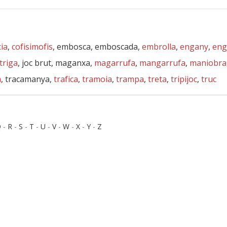
ia
,
cofisimofis
, embosca, emboscada,
embrolla
,
engany
,
eng
triga
, joc brut, maganxa,
magarrufa
,
mangarrufa
,
maniobra
a
, tracamanya,
trafica
,
tramoia
,
trampa
,
treta
,
tripijoc
,
truc
Q
-
R
-
S
-
T
-
U
-
V
-
W
-
X
-
Y
-
Z