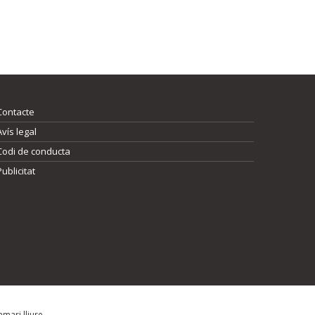
Contacte
Avís legal
Codi de conducta
Publicitat
mari lliure.