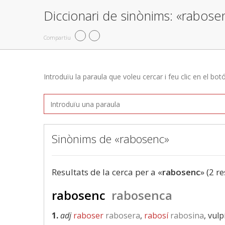
Diccionari de sinònims: «rabose
Compartiu
Introduïu la paraula que voleu cercar i feu clic en el bot
Sinònims de «rabosenc»
Resultats de la cerca per a «
rabosenc
» (2 r
rabosenc
rabosenca
1.
adj
raboser
rabosera
,
rabosí
rabosina
, vulp