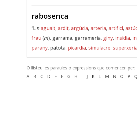
rabosenca
1.
n
aguait
,
ardit
,
argúcia
,
arteria
,
artifici
,
astúc
frau
(
m
), garrama, garrameria,
giny
,
insídia
,
in
parany
, patota,
picardia
,
simulacre
,
superxeri
O llisteu les paraules o expressions que comencen per:
A
-
B
-
C
-
D
-
E
-
F
-
G
-
H
-
I
-
J
-
K
-
L
-
M
-
N
-
O
-
P
-