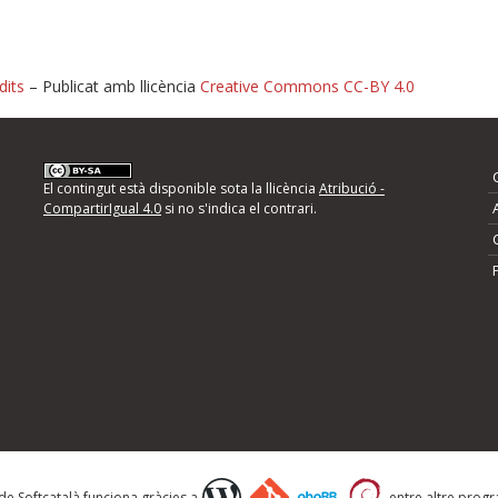
dits
– Publicat amb llicència
Creative Commons CC-BY 4.0
nformeu d'errors
El contingut està disponible sota la llicència
Atribució -
CompartirIgual 4.0
si no s'indica el contrari.
mps següents i descriviu quina és la millora que
 de Softcatalà funciona gràcies a
entre altre progra