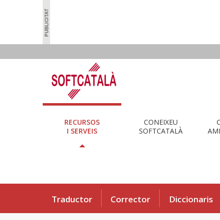
RECURSOS
CONEIXEU
I SERVEIS
SOFTCATALÀ
AMB
Traductor
Corrector
Diccionaris