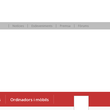
Notícies
Esdeveniments
Premsa
Fòrums
s
Ordinadors i mòbils