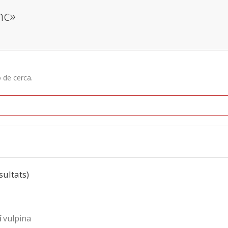
nc»
ó de cerca.
esultats)
í
vulpina