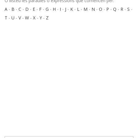
O llisteu les paraules o expressions que comencen per:
A
-
B
-
C
-
D
-
E
-
F
-
G
-
H
-
I
-
J
-
K
-
L
-
M
-
N
-
O
-
P
-
Q
-
R
-
S
-
T
-
U
-
V
-
W
-
X
-
Y
-
Z