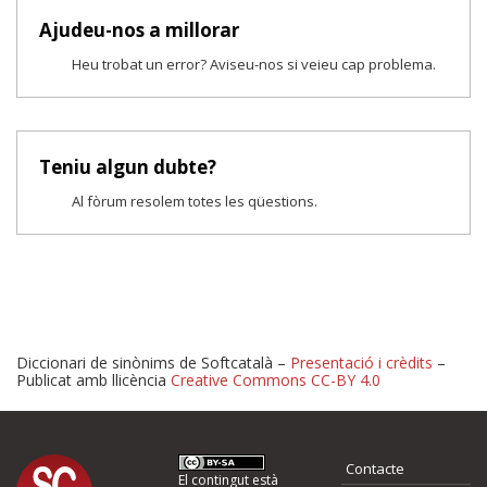
Ajudeu-nos a millorar
Heu trobat un error? Aviseu-nos si veieu cap problema.
Teniu algun dubte?
Al fòrum resolem totes les qüestions.
Diccionari de sinònims de Softcatalà –
Presentació i crèdits
–
Publicat amb llicència
Creative Commons CC-BY 4.0
Proposeu-nos millores o 
Contacte
El contingut està