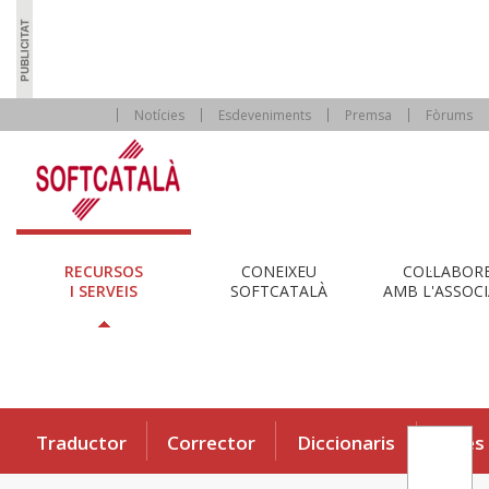
Notícies
Esdeveniments
Premsa
Fòrums
RECURSOS
CONEIXEU
COL·LABOR
I SERVEIS
SOFTCATALÀ
AMB L'ASSOCI
Traductor
Corrector
Diccionaris
Eines