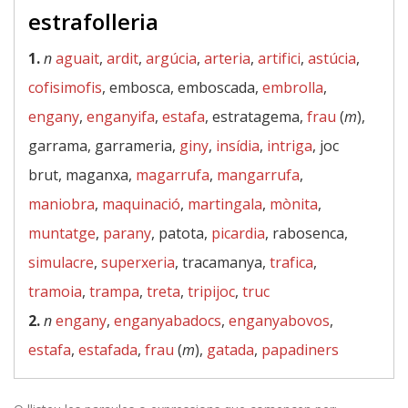
estrafolleria
1.
n
aguait
,
ardit
,
argúcia
,
arteria
,
artifici
,
astúcia
,
cofisimofis
, embosca, emboscada,
embrolla
,
engany
,
enganyifa
,
estafa
, estratagema,
frau
(
m
),
garrama, garrameria,
giny
,
insídia
,
intriga
, joc
brut, maganxa,
magarrufa
,
mangarrufa
,
maniobra
,
maquinació
,
martingala
,
mònita
,
muntatge
,
parany
, patota,
picardia
, rabosenca,
simulacre
,
superxeria
, tracamanya,
trafica
,
tramoia
,
trampa
,
treta
,
tripijoc
,
truc
2.
n
engany
,
enganyabadocs
,
enganyabovos
,
estafa
,
estafada
,
frau
(
m
),
gatada
,
papadiners