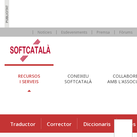
Notícies
Esdeveniments
Premsa
Fòrums
RECURSOS
CONEIXEU
COL·LABOR
I SERVEIS
SOFTCATALÀ
AMB L'ASSOCI
Traductor
Corrector
Diccionaris
Eines