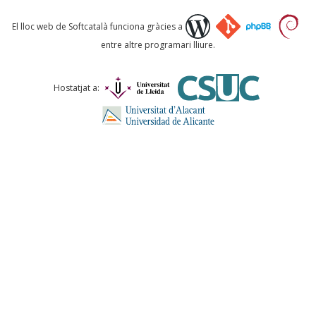
Què proposeu?
El lloc web de Softcatalà funciona gràcies a
entre altre programari lliure.
Comentari *
Hostatjat a:
ENVIA