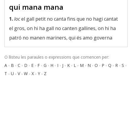
qui mana mana
1.
loc
el gall petit no canta fins que no hagi cantat
el gros, on hi ha gall no canten gallines, on hi ha
patró no manen mariners, qui és amo governa
O llisteu les paraules o expressions que comencen per:
A
-
B
-
C
-
D
-
E
-
F
-
G
-
H
-
I
-
J
-
K
-
L
-
M
-
N
-
O
-
P
-
Q
-
R
-
S
-
T
-
U
-
V
-
W
-
X
-
Y
-
Z