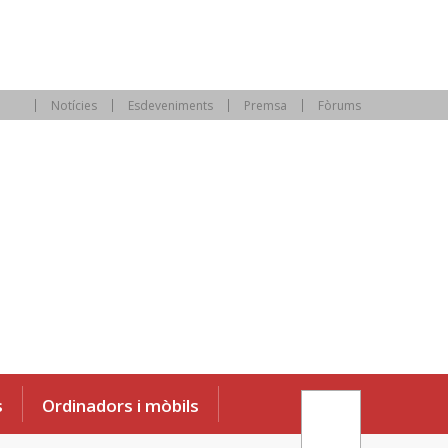
Notícies
Esdeveniments
Premsa
Fòrums
s
Ordinadors i mòbils