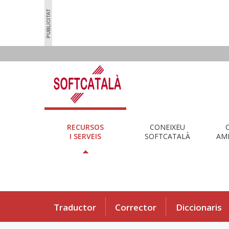
RECURSOS
CONEIXEU
I SERVEIS
SOFTCATALÀ
AMB
Traductor
Corrector
Diccionaris