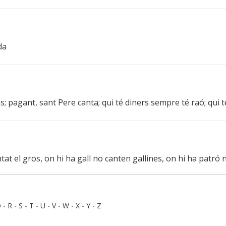
da
; pagant, sant Pere canta; qui té diners sempre té raó; qui t
antat el gros, on hi ha gall no canten gallines, on hi ha pat
Q
-
R
-
S
-
T
-
U
-
V
-
W
-
X
-
Y
-
Z