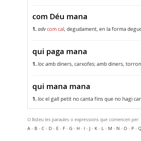
com Déu mana
1.
adv
com cal
, degudament, en la forma degu
qui paga mana
1.
loc
amb diners, carxofes; amb diners, torrons
qui mana mana
1.
loc
el gall petit no canta fins que no hagi c
O llisteu les paraules o expressions que comencen per:
A
-
B
-
C
-
D
-
E
-
F
-
G
-
H
-
I
-
J
-
K
-
L
-
M
-
N
-
O
-
P
-