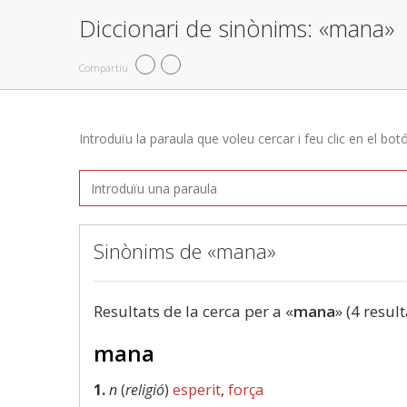
Diccionari de sinònims: «mana»
Compartiu
Introduïu la paraula que voleu cercar i feu clic en el bot
Sinònims de «mana»
Resultats de la cerca per a «
mana
» (4 result
mana
1.
n
(
religió
)
esperit
,
força