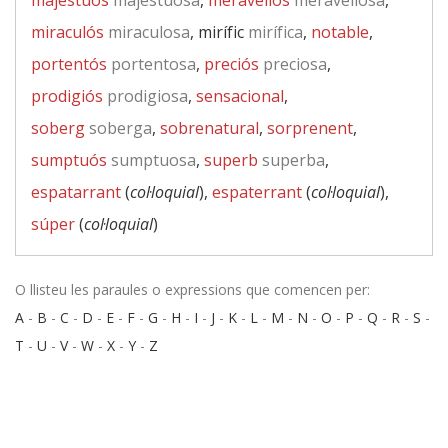
majestuós
majestuosa
,
meravellós
meravellosa
,
miraculós
miraculosa
, mirífic
mirífica
,
notable
,
portentós
portentosa
,
preciós
preciosa
,
prodigiós
prodigiosa
,
sensacional
,
soberg
soberga
,
sobrenatural
,
sorprenent
,
sumptuós
sumptuosa
,
superb
superba
,
espatarrant
(
col·loquial
),
espaterrant
(
col·loquial
),
súper
(
col·loquial
)
O llisteu les paraules o expressions que comencen per:
A
-
B
-
C
-
D
-
E
-
F
-
G
-
H
-
I
-
J
-
K
-
L
-
M
-
N
-
O
-
P
-
Q
-
R
-
S
-
T
-
U
-
V
-
W
-
X
-
Y
-
Z