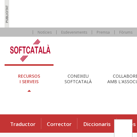
Notícies
Esdeveniments
Premsa
Fòrums
RECURSOS
CONEIXEU
COL·LABOR
I SERVEIS
SOFTCATALÀ
AMB L'ASSOCI
Traductor
Corrector
Diccionaris
Eines