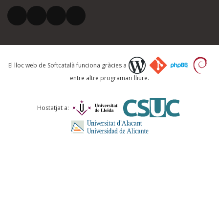
El vostre correu electrònic *
Què proposeu?
El lloc web de Softcatalà funciona gràcies a
entre altre programari lliure.
Comentari *
Hostatjat a:
ENVIA