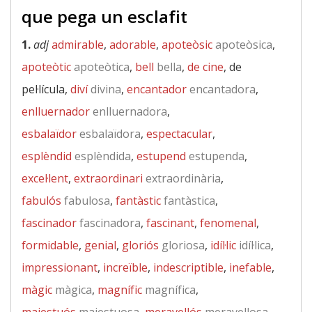
que pega un esclafit
1.
adj
admirable
,
adorable
,
apoteòsic
apoteòsica
,
apoteòtic
apoteòtica
,
bell
bella
,
de cine
, de
pel·lícula,
diví
divina
,
encantador
encantadora
,
enlluernador
enlluernadora
,
esbalaïdor
esbalaïdora
,
espectacular
,
esplèndid
esplèndida
,
estupend
estupenda
,
excel·lent
,
extraordinari
extraordinària
,
fabulós
fabulosa
,
fantàstic
fantàstica
,
fascinador
fascinadora
,
fascinant
,
fenomenal
,
formidable
,
genial
,
gloriós
gloriosa
,
idíl·lic
idíl·lica
,
impressionant
,
increïble
,
indescriptible
,
inefable
,
màgic
màgica
,
magnífic
magnífica
,