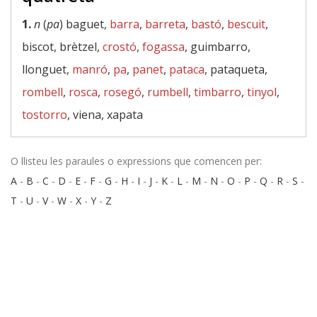
1.
n
(
pa
) baguet,
barra
,
barreta
,
bastó
,
bescuit
,
biscot, brètzel,
crostó
,
fogassa
, guimbarro,
llonguet,
manró
,
pa
,
panet
,
pataca
, pataqueta,
rombell
,
rosca
,
rosegó
,
rumbell
,
timbarro
,
tinyol
,
tostorro
, viena, xapata
O llisteu les paraules o expressions que comencen per:
A
-
B
-
C
-
D
-
E
-
F
-
G
-
H
-
I
-
J
-
K
-
L
-
M
-
N
-
O
-
P
-
Q
-
R
-
S
-
T
-
U
-
V
-
W
-
X
-
Y
-
Z