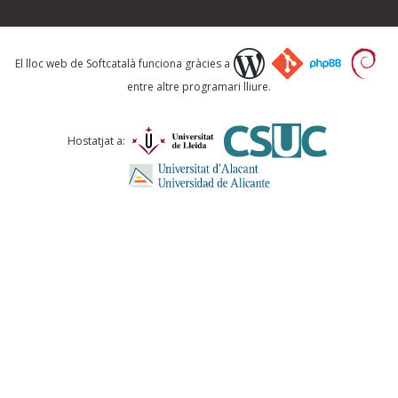
Què proposeu?
El lloc web de Softcatalà funciona gràcies a
entre altre programari lliure.
Comentari *
Hostatjat a:
ENVIA