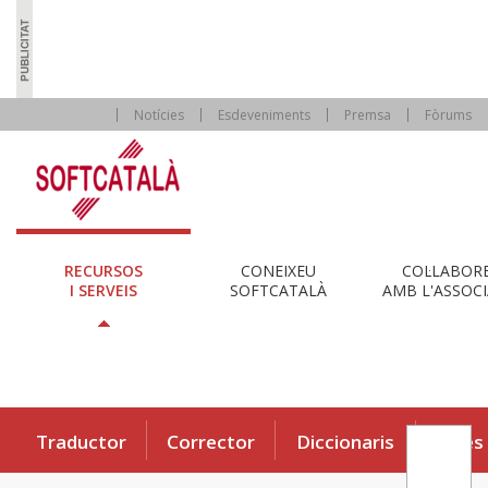
Notícies
Esdeveniments
Premsa
Fòrums
RECURSOS
CONEIXEU
COL·LABOR
I SERVEIS
SOFTCATALÀ
AMB L'ASSOCI
Traductor
Corrector
Diccionaris
Eines