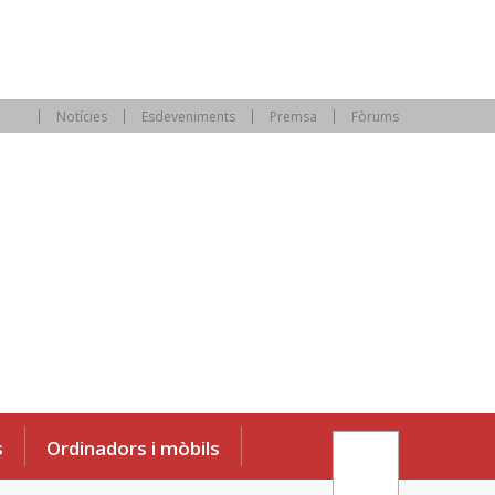
Notícies
Esdeveniments
Premsa
Fòrums
s
Ordinadors i mòbils