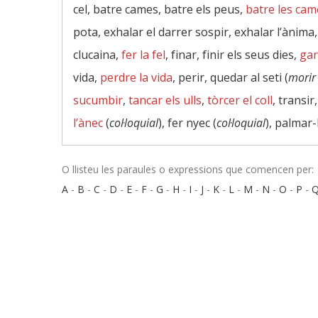
cel, batre cames, batre els peus,
batre les cam
pota, exhalar el darrer sospir, exhalar l’ànima,
clucaina,
fer la fel
, finar, finir els seus dies,
gar
vida,
perdre la vida
, perir, quedar al seti (
morir
sucumbir
,
tancar els ulls
,
tòrcer el coll
, transir
l’ànec
(
col·loquial
), fer nyec (
col·loquial
), palmar-l
O llisteu les paraules o expressions que comencen per:
A
-
B
-
C
-
D
-
E
-
F
-
G
-
H
-
I
-
J
-
K
-
L
-
M
-
N
-
O
-
P
-