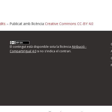
dits
– Publicat amb llicència
Creative Commons CC-BY 4.0
nformeu d'errors
El contingut està disponible sota la llicència
Atribució -
CompartirIgual 4.0
si no s'indica el contrari.
mps següents i descriviu quina és la millora que