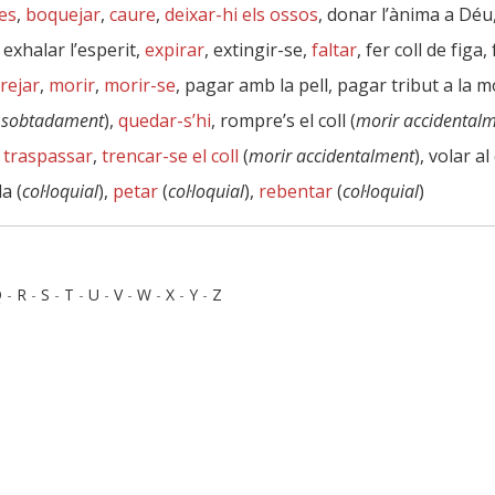
es
,
boquejar
,
caure
,
deixar-hi els ossos
, donar l’ànima a Déu
 exhalar l’esperit,
expirar
, extingir-se,
faltar
, fer coll de figa,
rejar
,
morir
,
morir-se
, pagar amb la pell, pagar tribut a la m
 sobtadament
),
quedar-s’hi
, rompre’s el coll (
morir accidental
,
traspassar
,
trencar-se el coll
(
morir accidentalment
), volar al
a (
col·loquial
),
petar
(
col·loquial
),
rebentar
(
col·loquial
)
Q
-
R
-
S
-
T
-
U
-
V
-
W
-
X
-
Y
-
Z