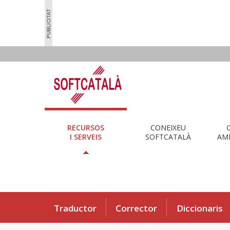
RECURSOS
CONEIXEU
I SERVEIS
SOFTCATALÀ
AMB
Traductor
Corrector
Diccionaris