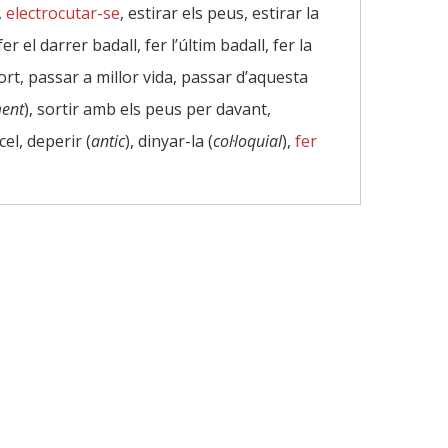
,
electrocutar-se
, estirar els peus, estirar la
 fer el darrer badall, fer l’últim badall, fer la
ort, passar a millor vida, passar d’aquesta
ment
), sortir amb els peus per davant,
 cel, deperir (
antic
), dinyar-la (
col·loquial
),
fer