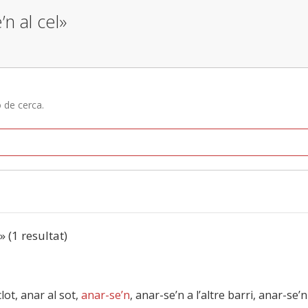
’n al cel»
ó de cerca.
» (1 resultat)
clot, anar al sot,
anar-se’n
, anar-se’n a l’altre barri, anar-se’n