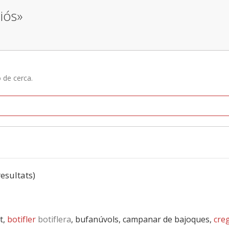
iós»
ó de cerca.
resultats)
t,
botifler
botiflera
, bufanúvols, campanar de bajoques,
cre