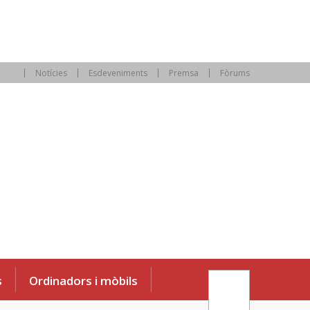
Notícies
Esdeveniments
Premsa
Fòrums
s
Ordinadors i mòbils