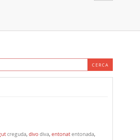
CERCA
gut
creguda
,
divo
diva
,
entonat
entonada
,