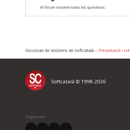
Al fòrum resolem totes les qüestions.
Diccionari de sinònims de Softcatalà –
Presentació i crè
Proposeu-nos millores o i
Softcatalà © 1998-2026
Si heu trobat un error o voleu proposar alguna millora, ompliu els ca
proposeu o l'error del qual voleu informar-nos.
El vostre nom *
Seguiu-nos
El vostre correu electrònic *