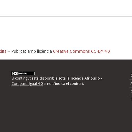
dits
– Publicat amb llicència
Creative Commons CC-BY 4.0
nformeu d'errors
El contingut està disponible sota la llicència
Atribució -
CompartirIgual 4.0
si no s'indica el contrari.
mps següents i descriviu quina és la millora que