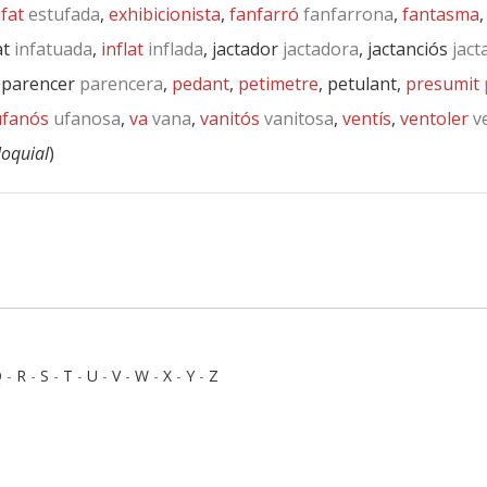
fat
estufada
,
exhibicionista
,
fanfarró
fanfarrona
,
fantasma
at
infatuada
,
inflat
inflada
, jactador
jactadora
, jactanciós
jact
, parencer
parencera
,
pedant
,
petimetre
, petulant,
presumit
ufanós
ufanosa
,
va
vana
,
vanitós
vanitosa
,
ventís
,
ventoler
ve
·loquial
)
Q
-
R
-
S
-
T
-
U
-
V
-
W
-
X
-
Y
-
Z