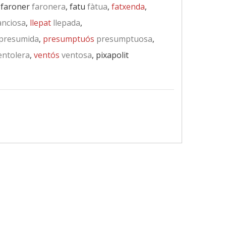
, faroner
faronera
, fatu
fàtua
,
fatxenda
,
anciosa
,
llepat
llepada
,
presumida
,
presumptuós
presumptuosa
,
ntolera
,
ventós
ventosa
, pixapolit