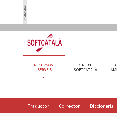
RECURSOS
CONEIXEU
I SERVEIS
SOFTCATALÀ
AMB
Traductor
Corrector
Diccionaris