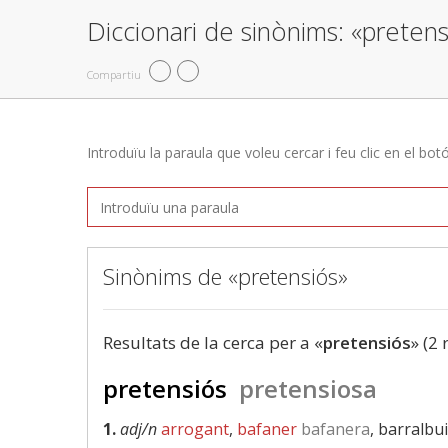
Diccionari de sinònims: «pretens
Compartiu
Introduïu la paraula que voleu cercar i feu clic en el bot
Sinònims de «pretensiós»
Resultats de la cerca per a «
pretensiós
» (2 
pretensiós
pretensiosa
1.
adj/n
arrogant
,
bafaner
bafanera
, barralbui