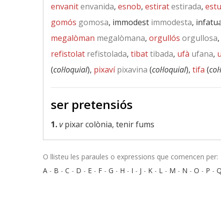
envanit
envanida
,
esnob
,
estirat
estirada
,
estu
gomós
gomosa
, immodest
immodesta
, infatu
megalòman
megalòmana
,
orgullós
orgullosa
refistolat
refistolada
,
tibat
tibada
,
ufà
ufana
,
(
col·loquial
),
pixaví
pixavina
(
col·loquial
),
tifa
(
col
ser pretensiós
1.
v
pixar colònia, tenir fums
O llisteu les paraules o expressions que comencen per:
A
-
B
-
C
-
D
-
E
-
F
-
G
-
H
-
I
-
J
-
K
-
L
-
M
-
N
-
O
-
P
-