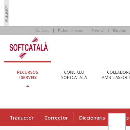
Notícies
Esdeveniments
Premsa
Fòrums
RECURSOS
CONEIXEU
COL·LABOR
I SERVEIS
SOFTCATALÀ
AMB L'ASSOCI
Traductor
Corrector
Diccionaris
Eines