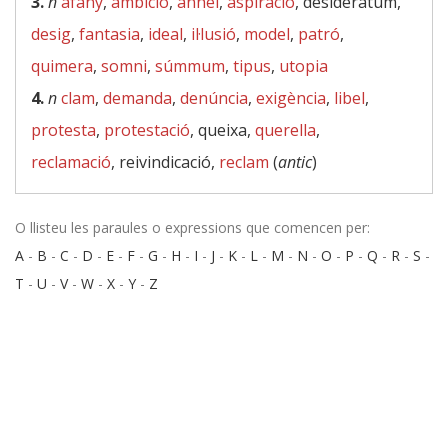
3.
n
afany
,
ambició
,
anhel
,
aspiració
, desideràtum,
desig
,
fantasia
,
ideal
,
il·lusió
,
model
,
patró
,
quimera
,
somni
,
súmmum
,
tipus
,
utopia
4.
n
clam
,
demanda
,
denúncia
,
exigència
,
libel
,
protesta
,
protestació
, queixa,
querella
,
reclamació
, reivindicació,
reclam
(
antic
)
O llisteu les paraules o expressions que comencen per:
A
-
B
-
C
-
D
-
E
-
F
-
G
-
H
-
I
-
J
-
K
-
L
-
M
-
N
-
O
-
P
-
Q
-
R
-
S
-
T
-
U
-
V
-
W
-
X
-
Y
-
Z