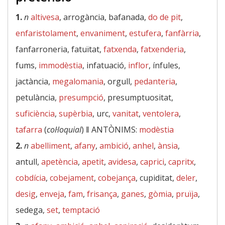
1.
n
altivesa
, arrogància, bafanada,
do de pit
,
enfaristolament
,
envaniment
,
estufera
,
fanfàrria
,
fanfarroneria, fatuïtat,
fatxenda
,
fatxenderia
,
fums,
immodèstia
, infatuació,
inflor
, ínfules,
jactància,
megalomania
, orgull,
pedanteria
,
petulància,
presumpció
, presumptuositat,
suficiència
,
supèrbia
, urc,
vanitat
,
ventolera
,
tafarra
(
col·loquial
) ‖
ANTÒNIMS:
modèstia
2.
n
abelliment
,
afany
,
ambició
,
anhel
,
ànsia
,
antull,
apetència
,
apetit
,
avidesa
,
caprici
,
capritx
,
cobdícia
,
cobejament
,
cobejança
, cupiditat,
deler
,
desig
,
enveja
,
fam
,
frisança
,
ganes
,
gòmia
,
pruïja
,
sedega,
set
,
temptació