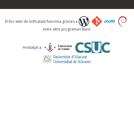
Què proposeu?
El lloc web de Softcatalà funciona gràcies a
entre altre programari lliure.
Comentari *
Hostatjat a:
ENVIA