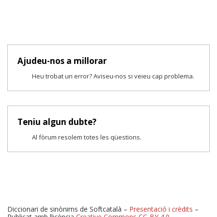
Ajudeu-nos a millorar
Heu trobat un error? Aviseu-nos si veieu cap problema.
Teniu algun dubte?
Al fòrum resolem totes les qüestions.
Diccionari de sinònims de Softcatalà –
Presentació i crèdits
–
Publicat amb llicència
Creative Commons CC-BY 4.0