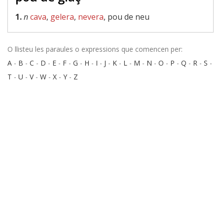
1.
n
cava
,
gelera
,
nevera
, pou de neu
O llisteu les paraules o expressions que comencen per:
A
-
B
-
C
-
D
-
E
-
F
-
G
-
H
-
I
-
J
-
K
-
L
-
M
-
N
-
O
-
P
-
Q
-
R
-
S
-
T
-
U
-
V
-
W
-
X
-
Y
-
Z