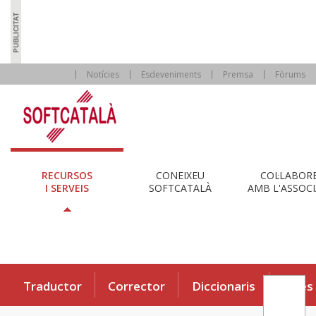
Notícies
Esdeveniments
Premsa
Fòrums
RECURSOS
CONEIXEU
COL·LABOR
I SERVEIS
SOFTCATALÀ
AMB L'ASSOCI
Traductor
Corrector
Diccionaris
Eines