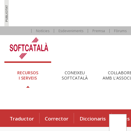
Notícies
Esdeveniments
Premsa
Fòrums
RECURSOS
CONEIXEU
COL·LABOR
I SERVEIS
SOFTCATALÀ
AMB L'ASSOCI
Traductor
Corrector
Diccionaris
Eines