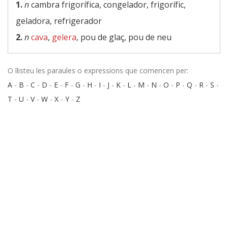
1.
n
cambra frigorífica, congelador, frigorífic,
geladora, refrigerador
2.
n
cava
,
gelera
, pou de glaç, pou de neu
O llisteu les paraules o expressions que comencen per:
A
-
B
-
C
-
D
-
E
-
F
-
G
-
H
-
I
-
J
-
K
-
L
-
M
-
N
-
O
-
P
-
Q
-
R
-
S
-
T
-
U
-
V
-
W
-
X
-
Y
-
Z