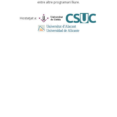
entre altre programari lliure.
Comentari *
Hostatjat a:
ENVIA