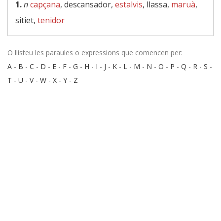
1.
n
capçana
, descansador,
estalvis
, llassa,
maruà
,
sitiet,
tenidor
O llisteu les paraules o expressions que comencen per:
A
-
B
-
C
-
D
-
E
-
F
-
G
-
H
-
I
-
J
-
K
-
L
-
M
-
N
-
O
-
P
-
Q
-
R
-
S
-
T
-
U
-
V
-
W
-
X
-
Y
-
Z