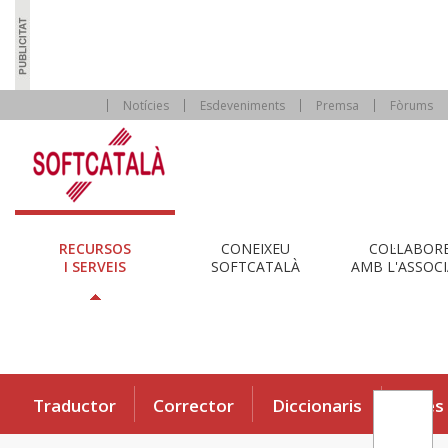
Notícies
Esdeveniments
Premsa
Fòrums
RECURSOS
CONEIXEU
COL·LABOR
I SERVEIS
SOFTCATALÀ
AMB L'ASSOCI
Traductor
Corrector
Diccionaris
Eines