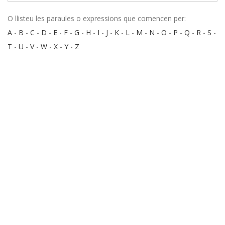
O llisteu les paraules o expressions que comencen per:
A
-
B
-
C
-
D
-
E
-
F
-
G
-
H
-
I
-
J
-
K
-
L
-
M
-
N
-
O
-
P
-
Q
-
R
-
S
-
T
-
U
-
V
-
W
-
X
-
Y
-
Z