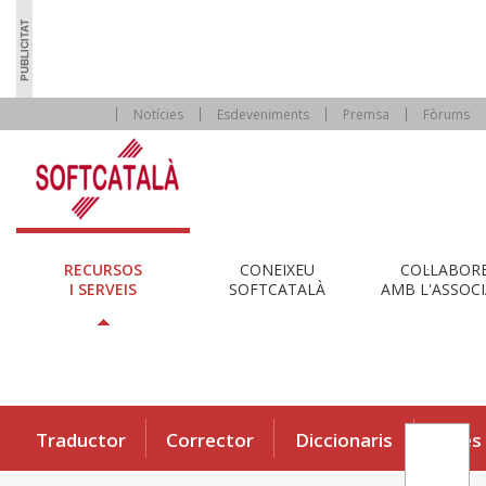
Notícies
Esdeveniments
Premsa
Fòrums
RECURSOS
CONEIXEU
COL·LABOR
I SERVEIS
SOFTCATALÀ
AMB L'ASSOCI
Traductor
Corrector
Diccionaris
Eines