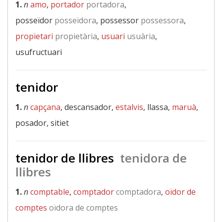
1.
n
amo
,
portador
portadora
,
posseïdor
posseïdora
, possessor
possessora
,
propietari
propietària
,
usuari
usuària
,
usufructuari
tenidor
1.
n
capçana
, descansador,
estalvis
, llassa,
maruà
,
posador, sitiet
tenidor de llibres
tenidora de
llibres
1.
n
comptable
,
comptador
comptadora
,
oïdor de
comptes
oïdora de comptes