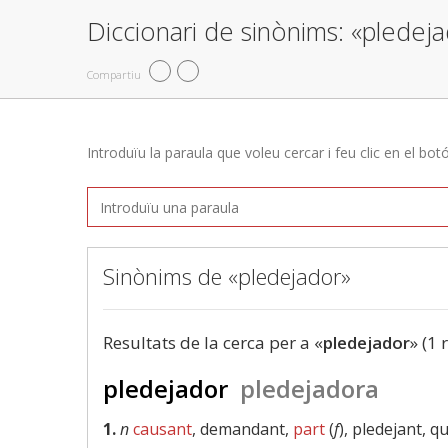
Diccionari de sinònims: «pledej
Compartiu
Introduïu la paraula que voleu cercar i feu clic en el bot
Sinònims de «pledejador»
Resultats de la cerca per a «
pledejador
» (1 
pledejador
pledejadora
1.
n
causant
, demandant,
part
(
f
), pledejant, q