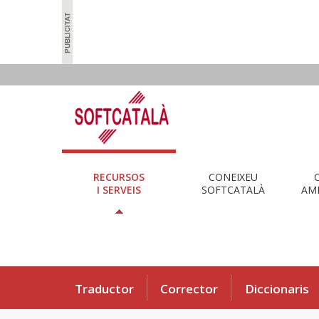
RECURSOS
CONEIXEU
I SERVEIS
SOFTCATALÀ
AMB
Traductor
Corrector
Diccionaris