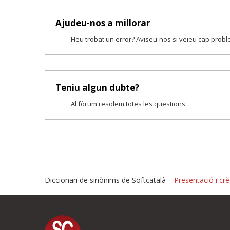
Ajudeu-nos a millorar
Heu trobat un error? Aviseu-nos si veieu cap prob
Teniu algun dubte?
Al fòrum resolem totes les qüestions.
Diccionari de sinònims de Softcatalà –
Presentació i crè
Proposeu-nos millores o i