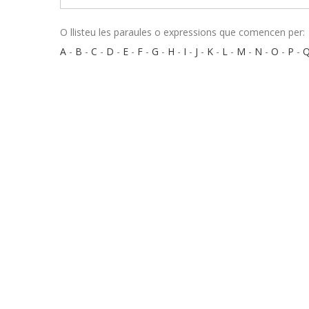
O llisteu les paraules o expressions que comencen per:
A
-
B
-
C
-
D
-
E
-
F
-
G
-
H
-
I
-
J
-
K
-
L
-
M
-
N
-
O
-
P
-