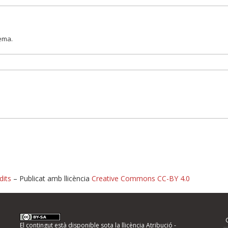
lema.
dits
– Publicat amb llicència
Creative Commons CC-BY 4.0
nformeu d'errors
El contingut està disponible sota la llicència
Atribució -