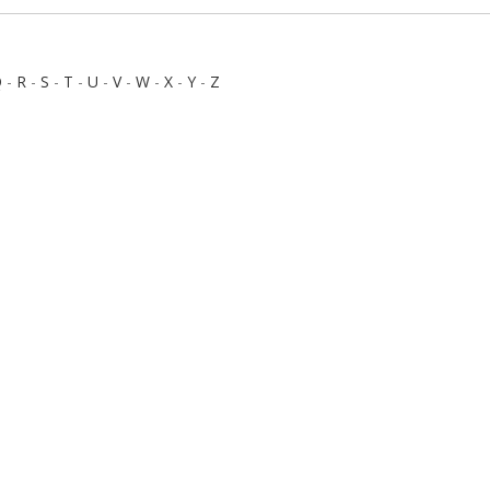
Q
-
R
-
S
-
T
-
U
-
V
-
W
-
X
-
Y
-
Z