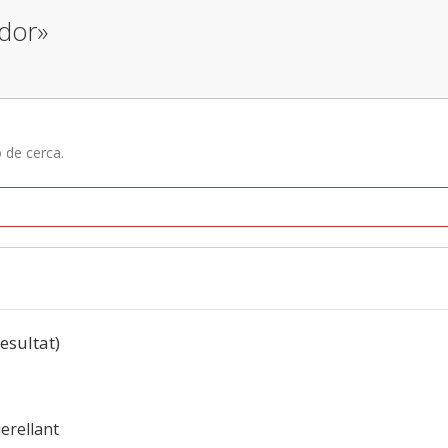
ador»
ó de cerca.
resultat)
uerellant