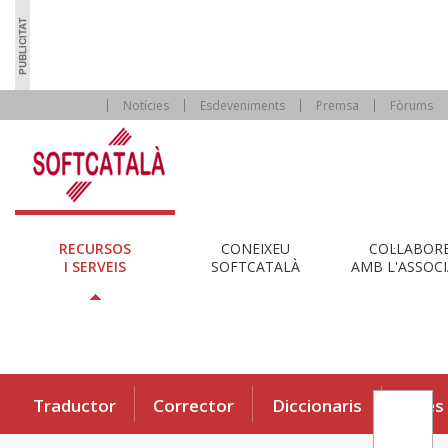
Notícies
Esdeveniments
Premsa
Fòrums
RECURSOS
CONEIXEU
COL·LABOR
I SERVEIS
SOFTCATALÀ
AMB L'ASSOCI
Traductor
Corrector
Diccionaris
Eines