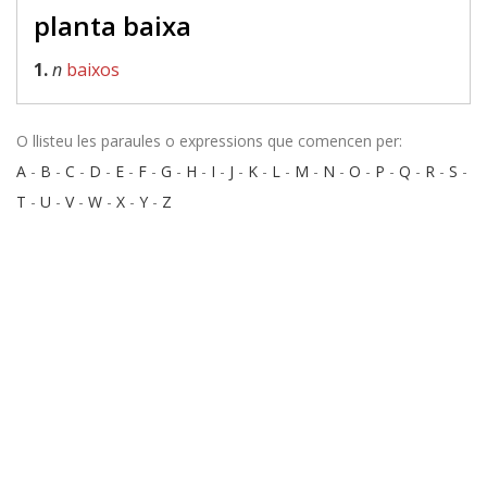
planta baixa
1.
n
baixos
O llisteu les paraules o expressions que comencen per:
A
-
B
-
C
-
D
-
E
-
F
-
G
-
H
-
I
-
J
-
K
-
L
-
M
-
N
-
O
-
P
-
Q
-
R
-
S
-
T
-
U
-
V
-
W
-
X
-
Y
-
Z