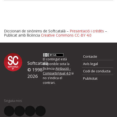
Diccionari de sinònims de Softcatalà –
Presentació i crèdits
–
Publicat amb llicència
Creative Commons CC-BY 4.0
Proposeu-nos millores o 
Contacte
d'errors
El contingut està
Softcatalà
Avís legal
disponible sota la
llicència
Atribució -
© 1998-
Codi de conducta
Si heu trobat un error o voleu proposar alguna millora, ompliu els ca
CompartirIgual 4.0
si
2026
quina és la millora que proposeu o l'error del qual voleu informar-no
no s'indica el
Publicitat
contrari.
El vostre nom *
Seguiu-nos
El vostre correu electrònic *