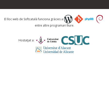
Què proposeu?
El lloc web de Softcatalà funciona gràcies a
entre altre programari lliure.
Comentari *
Hostatjat a:
ENVIA