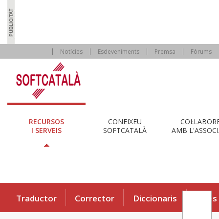
Notícies
Esdeveniments
Premsa
Fòrums
RECURSOS
CONEIXEU
COL·LABOR
I SERVEIS
SOFTCATALÀ
AMB L'ASSOCI
Traductor
Corrector
Diccionaris
Eines