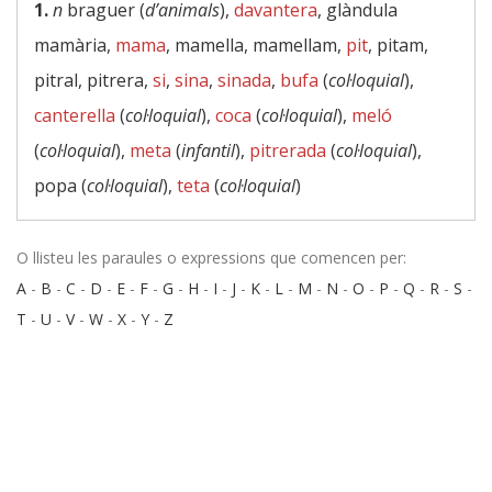
1.
n
braguer (
d’animals
),
davantera
, glàndula
mamària,
mama
, mamella, mamellam,
pit
, pitam,
pitral, pitrera,
si
,
sina
,
sinada
,
bufa
(
col·loquial
),
canterella
(
col·loquial
),
coca
(
col·loquial
),
meló
(
col·loquial
),
meta
(
infantil
),
pitrerada
(
col·loquial
),
popa (
col·loquial
),
teta
(
col·loquial
)
O llisteu les paraules o expressions que comencen per:
A
-
B
-
C
-
D
-
E
-
F
-
G
-
H
-
I
-
J
-
K
-
L
-
M
-
N
-
O
-
P
-
Q
-
R
-
S
-
T
-
U
-
V
-
W
-
X
-
Y
-
Z