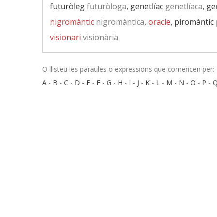
futuròleg
futuròloga
, genetlíac
genetlíaca
, g
nigromàntic
nigromàntica
,
oracle
, piromàntic
visionari
visionària
O llisteu les paraules o expressions que comencen per:
A
-
B
-
C
-
D
-
E
-
F
-
G
-
H
-
I
-
J
-
K
-
L
-
M
-
N
-
O
-
P
-