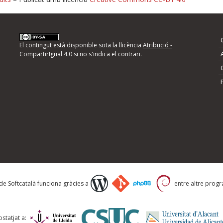
nformeu d'errors
El contingut està disponible sota la llicència
Atribució -
CompartirIgual 4.0
si no s'indica el contrari.
mps següents i descriviu quina és la millora que
 de Softcatalà funciona gràcies a
entre altre progra
statjat a: