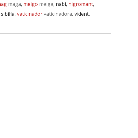
ag
maga
,
meigo
meiga
, nabí,
nigromant
,
, sibil·la,
vaticinador
vaticinadora
, vident,