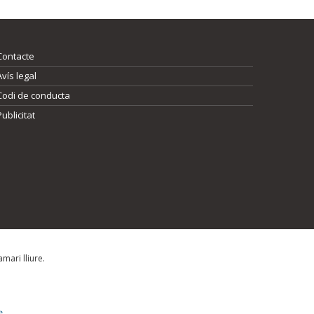
Contacte
Avís legal
Codi de conducta
Publicitat
mari lliure.