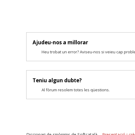
Ajudeu-nos a millorar
Heu trobat un error? Aviseu-nos si veieu cap prob
Teniu algun dubte?
Al fòrum resolem totes les qüestions.
Diccionari de sinònims de Softcatalà –
Presentació i crè