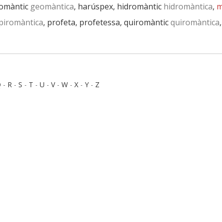
eomàntic
geomàntica
, harúspex, hidromàntic
hidromàntica
,
m
piromàntica
, profeta, profetessa, quiromàntic
quiromàntica
Q
-
R
-
S
-
T
-
U
-
V
-
W
-
X
-
Y
-
Z