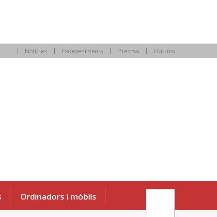
Notícies
Esdeveniments
Premsa
Fòrums
s
Ordinadors i mòbils