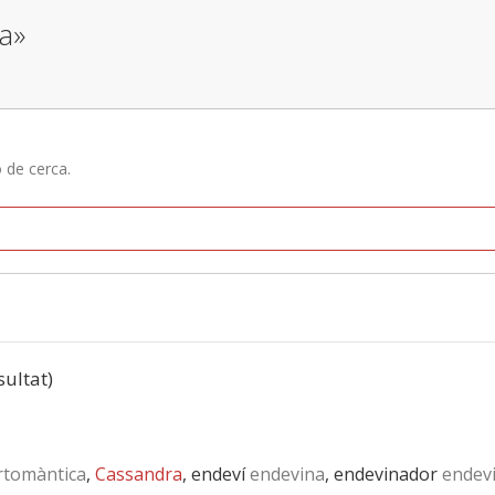
sa»
ó de cerca.
sultat)
rtomàntica
,
Cassandra
, endeví
endevina
, endevinador
endev