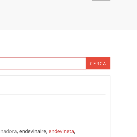
CERCA
inadora
, endevinaire,
endevineta
,