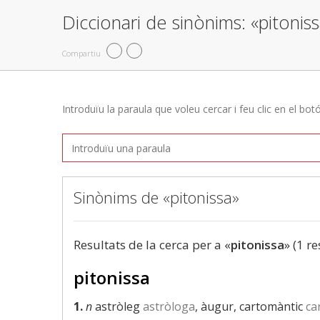
Diccionari de sinònims: «pitonis
Compartiu
Introduïu la paraula que voleu cercar i feu clic en el bot
Sinònims de «pitonissa»
Resultats de la cerca per a «
pitonissa
» (1 re
pitonissa
1.
n
astròleg
astròloga
, àugur, cartomàntic
ca