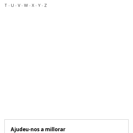
T
-
U
-
V
-
W
-
X
-
Y
-
Z
Ajudeu-nos a millorar