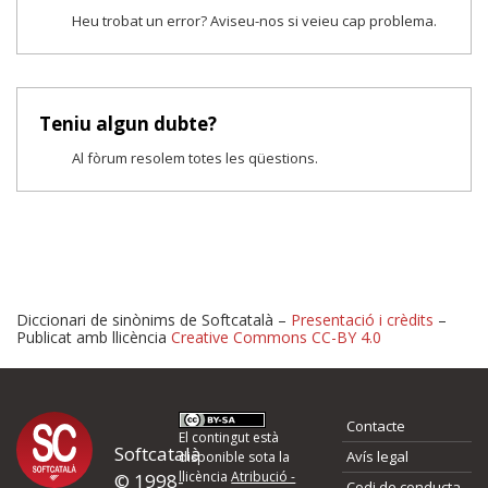
Heu trobat un error? Aviseu-nos si veieu cap problema.
Teniu algun dubte?
Al fòrum resolem totes les qüestions.
Diccionari de sinònims de Softcatalà –
Presentació i crèdits
–
Publicat amb llicència
Creative Commons CC-BY 4.0
Proposeu-nos millores o 
Contacte
d'errors
El contingut està
Softcatalà
Avís legal
disponible sota la
llicència
Atribució -
© 1998-
Codi de conducta