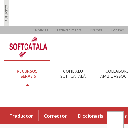
Notícies
Esdeveniments
Premsa
Fòrums
RECURSOS
CONEIXEU
COL·LABOR
I SERVEIS
SOFTCATALÀ
AMB L'ASSOCI
Traductor
Corrector
Diccionaris
Eines