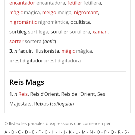
encantador
encantadora
,
fetiller
fetillera
,
màgic
màgica
,
meigo
meiga
,
nigromant
,
nigromàntic
nigromàntica
, ocultista,
sortíleg
sortílega
, sortiller
sortillera
,
xaman
,
sorter
sortera
(
antic
)
3.
n
faquir, il·lusionista,
màgic
màgica
,
prestidigitador
prestidigitadora
Reis Mags
1.
n
Reis
, Reis d’Orient, Reis de l’Orient, Ses
Majestats, Reixos (
col·loquial
)
O llisteu les paraules o expressions que comencen per:
A
-
B
-
C
-
D
-
E
-
F
-
G
-
H
-
I
-
J
-
K
-
L
-
M
-
N
-
O
-
P
-
Q
-
R
-
S
-