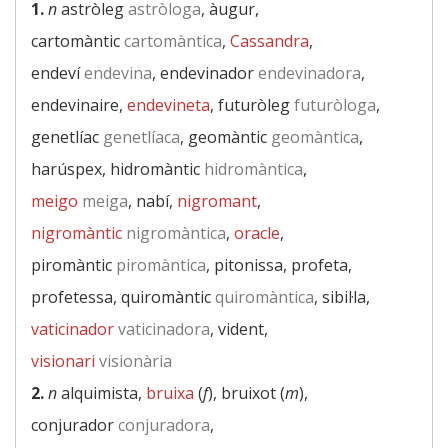
1.
n
astròleg
astròloga
, àugur,
cartomàntic
cartomàntica
,
Cassandra
,
endeví
endevina
, endevinador
endevinadora
,
endevinaire,
endevineta
, futuròleg
futuròloga
,
genetlíac
genetlíaca
, geomàntic
geomàntica
,
harúspex, hidromàntic
hidromàntica
,
meigo
meiga
, nabí,
nigromant
,
nigromàntic
nigromàntica
,
oracle
,
piromàntic
piromàntica
, pitonissa, profeta,
profetessa, quiromàntic
quiromàntica
, sibil·la,
vaticinador
vaticinadora
, vident,
visionari
visionària
2.
n
alquimista,
bruixa
(
f
), bruixot (
m
),
conjurador
conjuradora
,