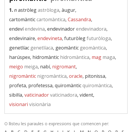
1.
n
astròleg
astròloga
, àugur,
cartomàntic
cartomàntica
,
Cassandra
,
endeví
endevina
, endevinador
endevinadora
,
endevinaire,
endevineta
, futuròleg
futuròloga
,
genetlíac
genetlíaca
, geomàntic
geomàntica
,
harúspex, hidromàntic
hidromàntica
,
mag
maga
,
meigo
meiga
, nabí,
nigromant
,
nigromàntic
nigromàntica
,
oracle
, pitonissa,
profeta, profetessa, quiromàntic
quiromàntica
,
sibil·la,
vaticinador
vaticinadora
, vident,
visionari
visionària
O llisteu les paraules o expressions que comencen per:
A
-
B
-
C
-
D
-
E
-
F
-
G
-
H
-
I
-
J
-
K
-
L
-
M
-
N
-
O
-
P
-
Q
-
R
-
S
-