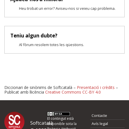
Heu trobat un error? Aviseu-nos si veieu cap problema.
Teniu algun dubte?
Al fòrum resolem totes les qüestions.
Diccionari de sinònims de Softcatalà –
Presentació i crèdits
–
Publicat amb llicència
Creative Commons CC-BY 4.0
Proposeu-nos millores o 
Contacte
d'errors
El contingut està
Softcatalà
Avís legal
disponible sota la
llicència
Atribució -