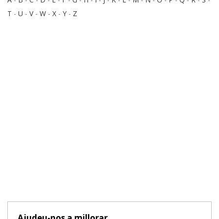
T
-
U
-
V
-
W
-
X
-
Y
-
Z
Ajudeu-nos a millorar