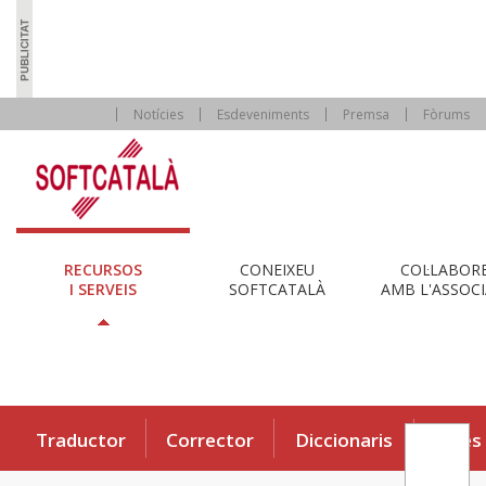
Notícies
Esdeveniments
Premsa
Fòrums
RECURSOS
CONEIXEU
COL·LABOR
I SERVEIS
SOFTCATALÀ
AMB L'ASSOCI
Traductor
Corrector
Diccionaris
Eines