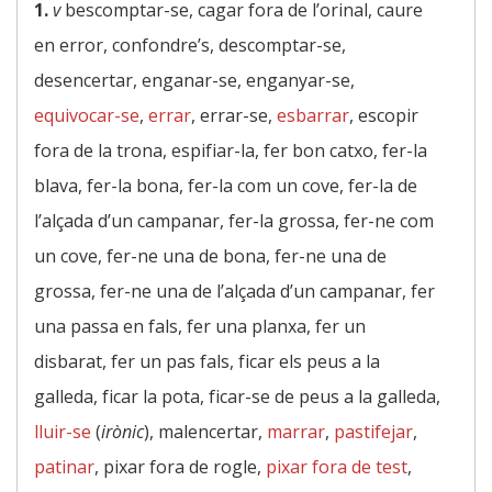
1.
v
bescomptar-se, cagar fora de l’orinal, caure
en error, confondre’s, descomptar-se,
desencertar, enganar-se, enganyar-se,
equivocar-se
,
errar
, errar-se,
esbarrar
, escopir
fora de la trona, espifiar-la, fer bon catxo, fer-la
blava, fer-la bona, fer-la com un cove, fer-la de
l’alçada d’un campanar, fer-la grossa, fer-ne com
un cove, fer-ne una de bona, fer-ne una de
grossa, fer-ne una de l’alçada d’un campanar, fer
una passa en fals, fer una planxa, fer un
disbarat, fer un pas fals, ficar els peus a la
galleda, ficar la pota, ficar-se de peus a la galleda,
lluir-se
(
irònic
), malencertar,
marrar
,
pastifejar
,
patinar
, pixar fora de rogle,
pixar fora de test
,