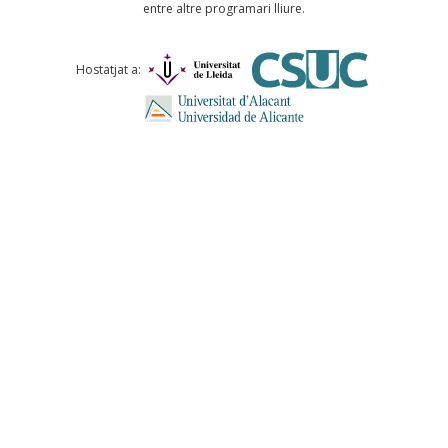
entre altre programari lliure.
Comentari *
Hostatjat a:
ENVIA