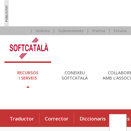
Notícies
Esdeveniments
Premsa
Fòrums
RECURSOS
CONEIXEU
COL·LABOR
I SERVEIS
SOFTCATALÀ
AMB L'ASSOCI
Traductor
Corrector
Diccionaris
Eines