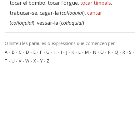
tocar el bombo, tocar l’orgue,
tocar timbals
,
trabucar-se, cagar-la (
col·loquial
),
cantar
(
col·loquial
), vessar-la (
col·loquial
)
O llisteu les paraules o expressions que comencen per:
A
-
B
-
C
-
D
-
E
-
F
-
G
-
H
-
I
-
J
-
K
-
L
-
M
-
N
-
O
-
P
-
Q
-
R
-
S
-
T
-
U
-
V
-
W
-
X
-
Y
-
Z