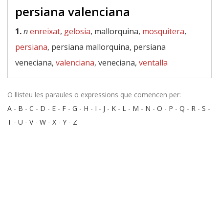
persiana valenciana
1.
n
enreixat
,
gelosia
, mallorquina,
mosquitera
,
persiana
, persiana mallorquina, persiana
veneciana,
valenciana
, veneciana,
ventalla
O llisteu les paraules o expressions que comencen per:
A
-
B
-
C
-
D
-
E
-
F
-
G
-
H
-
I
-
J
-
K
-
L
-
M
-
N
-
O
-
P
-
Q
-
R
-
S
-
T
-
U
-
V
-
W
-
X
-
Y
-
Z