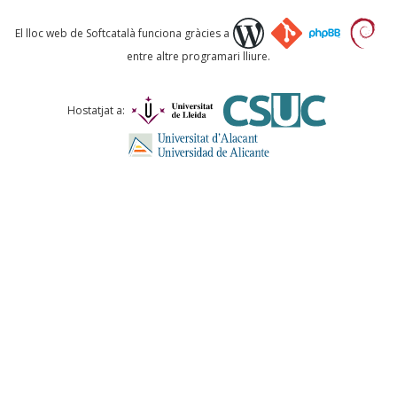
Què proposeu?
El lloc web de Softcatalà funciona gràcies a
entre altre programari lliure.
Comentari *
Hostatjat a:
ENVIA