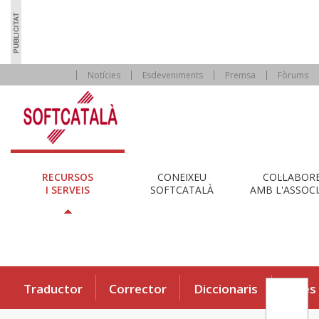
Notícies
Esdeveniments
Premsa
Fòrums
RECURSOS
CONEIXEU
COL·LABOR
I SERVEIS
SOFTCATALÀ
AMB L'ASSOCI
Traductor
Corrector
Diccionaris
Eines