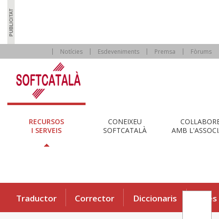
Notícies
Esdeveniments
Premsa
Fòrums
RECURSOS
CONEIXEU
COL·LABOR
I SERVEIS
SOFTCATALÀ
AMB L'ASSOCI
Traductor
Corrector
Diccionaris
Eines