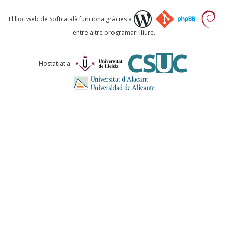
Què proposeu?
El lloc web de Softcatalà funciona gràcies a
entre altre programari lliure.
Comentari *
Hostatjat a:
ENVIA