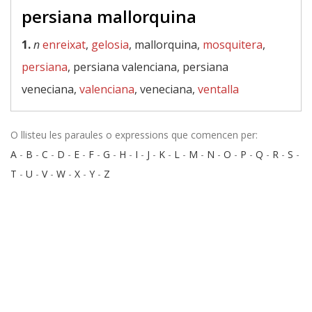
persiana mallorquina
1.
n
enreixat
,
gelosia
, mallorquina,
mosquitera
,
persiana
, persiana valenciana, persiana
veneciana,
valenciana
, veneciana,
ventalla
O llisteu les paraules o expressions que comencen per:
A
-
B
-
C
-
D
-
E
-
F
-
G
-
H
-
I
-
J
-
K
-
L
-
M
-
N
-
O
-
P
-
Q
-
R
-
S
-
T
-
U
-
V
-
W
-
X
-
Y
-
Z