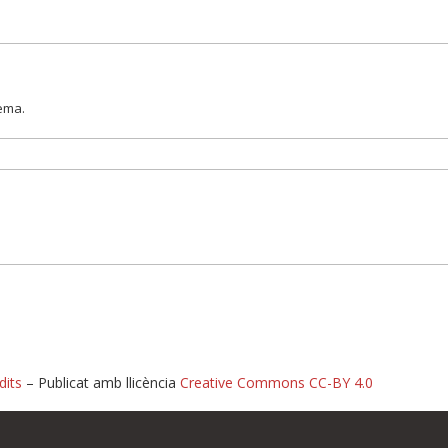
lema.
dits
– Publicat amb llicència
Creative Commons CC-BY 4.0