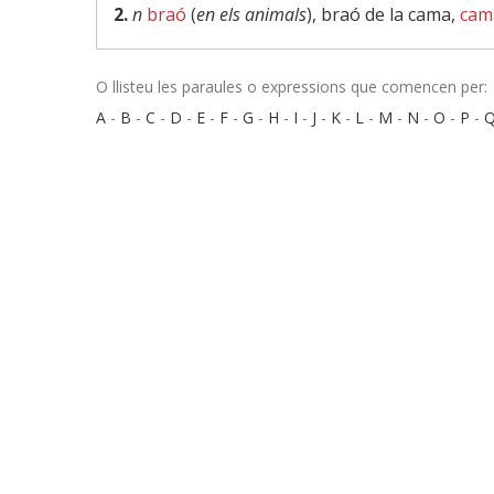
2.
n
braó
(
en els animals
), braó de la cama,
cam
O llisteu les paraules o expressions que comencen per:
A
-
B
-
C
-
D
-
E
-
F
-
G
-
H
-
I
-
J
-
K
-
L
-
M
-
N
-
O
-
P
-