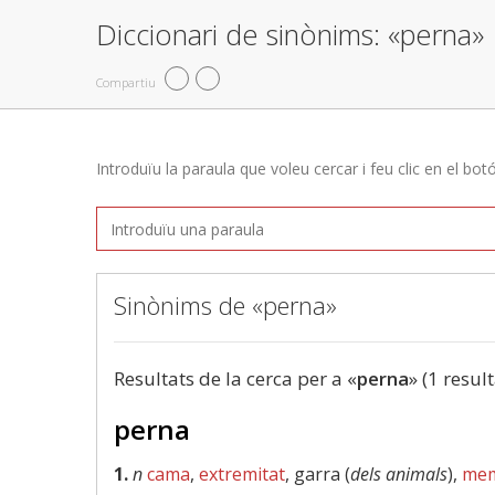
Diccionari de sinònims: «perna»
Compartiu
Introduïu la paraula que voleu cercar i feu clic en el bot
Sinònims de «perna»
Resultats de la cerca per a «
perna
» (1 result
perna
1.
n
cama
,
extremitat
, garra (
dels animals
),
me