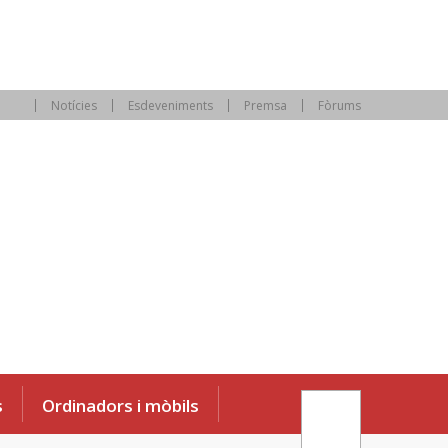
Notícies
Esdeveniments
Premsa
Fòrums
s
Ordinadors i mòbils