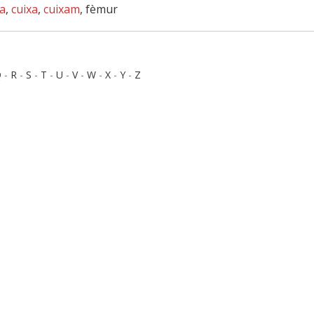
a
,
cuixa
,
cuixam
, fèmur
Q
-
R
-
S
-
T
-
U
-
V
-
W
-
X
-
Y
-
Z