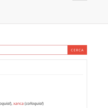
CERCA
loquial
),
xanca
(
col·loquial
)