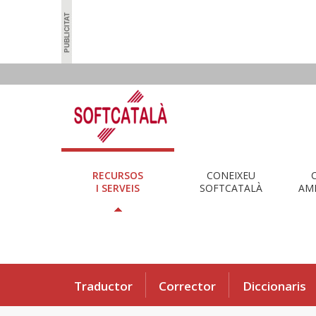
RECURSOS
CONEIXEU
I SERVEIS
SOFTCATALÀ
AMB
Traductor
Corrector
Diccionaris