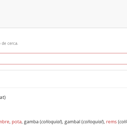
ó de cerca.
at)
mbre
,
pota
, gamba (
col·loquial
), gambal (
col·loquial
),
rems
(
col·