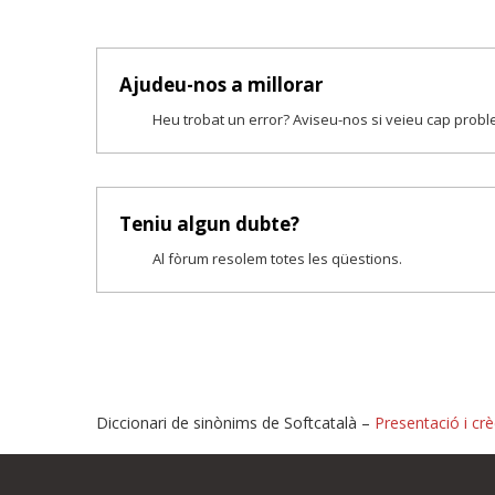
Ajudeu-nos a millorar
Heu trobat un error? Aviseu-nos si veieu cap prob
Teniu algun dubte?
Al fòrum resolem totes les qüestions.
Diccionari de sinònims de Softcatalà –
Presentació i crè