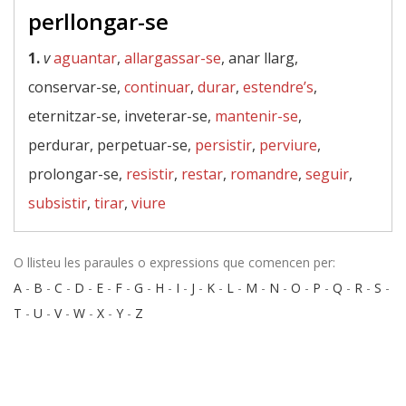
perllongar-se
1.
v
aguantar
,
allargassar-se
, anar llarg,
conservar-se,
continuar
,
durar
,
estendre’s
,
eternitzar-se, inveterar-se,
mantenir-se
,
perdurar, perpetuar-se,
persistir
,
perviure
,
prolongar-se,
resistir
,
restar
,
romandre
,
seguir
,
subsistir
,
tirar
,
viure
O llisteu les paraules o expressions que comencen per:
A
-
B
-
C
-
D
-
E
-
F
-
G
-
H
-
I
-
J
-
K
-
L
-
M
-
N
-
O
-
P
-
Q
-
R
-
S
-
T
-
U
-
V
-
W
-
X
-
Y
-
Z