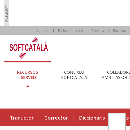
Notícies
Esdeveniments
Premsa
Fòrums
RECURSOS
CONEIXEU
COL·LABOR
I SERVEIS
SOFTCATALÀ
AMB L'ASSOCI
Traductor
Corrector
Diccionaris
Eines