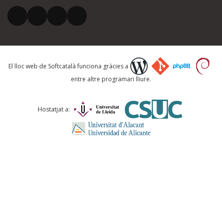
El vostre correu electrònic *
Què proposeu?
El lloc web de Softcatalà funciona gràcies a
entre altre programari lliure.
Comentari *
Hostatjat a:
ENVIA