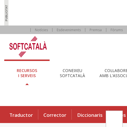
Notícies
Esdeveniments
Premsa
Fòrums
RECURSOS
CONEIXEU
COL·LABOR
I SERVEIS
SOFTCATALÀ
AMB L'ASSOCI
Traductor
Corrector
Diccionaris
Eines