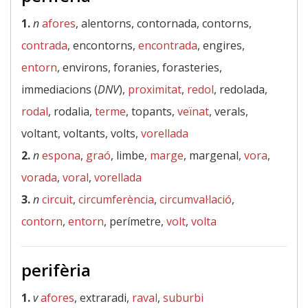
1.
n
afores
, alentorns, contornada, contorns,
contrada
, encontorns,
encontrada
, engires,
entorn
, environs, foranies, forasteries,
immediacions (
DNV
),
proximitat
,
redol
, redolada,
rodal
, rodalia,
terme
, topants,
veïnat
, verals,
voltant, voltants, volts,
vorellada
2.
n
espona
,
graó
, limbe,
marge
, margenal,
vora
,
vorada
,
voral
,
vorellada
3.
n
circuit
,
circumferència
,
circumval·lació
,
contorn
,
entorn
, perímetre,
volt
,
volta
perifèria
1.
v
afores
, extraradi,
raval
,
suburbi