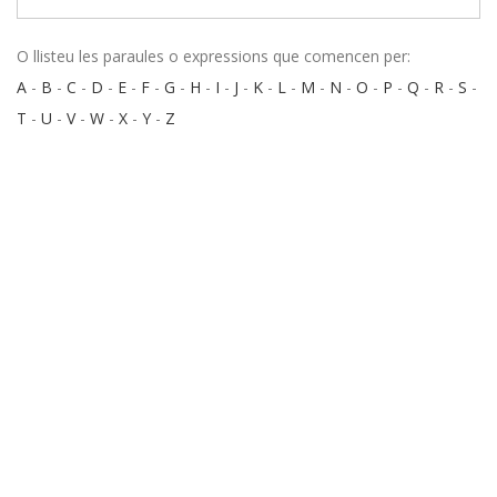
O llisteu les paraules o expressions que comencen per:
A
-
B
-
C
-
D
-
E
-
F
-
G
-
H
-
I
-
J
-
K
-
L
-
M
-
N
-
O
-
P
-
Q
-
R
-
S
-
T
-
U
-
V
-
W
-
X
-
Y
-
Z