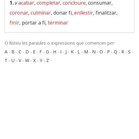
1.
v
acabar
,
completar
,
concloure
, consumar,
coronar
,
culminar
, donar fi,
enllestir
, finalitzar,
finir
, portar a fi,
terminar
O llisteu les paraules o expressions que comencen per:
A
-
B
-
C
-
D
-
E
-
F
-
G
-
H
-
I
-
J
-
K
-
L
-
M
-
N
-
O
-
P
-
Q
-
R
-
S
-
T
-
U
-
V
-
W
-
X
-
Y
-
Z