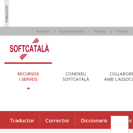
Notícies
Esdeveniments
Premsa
Fòrums
RECURSOS
CONEIXEU
COL·LABOR
I SERVEIS
SOFTCATALÀ
AMB L'ASSOCI
Traductor
Corrector
Diccionaris
Eines