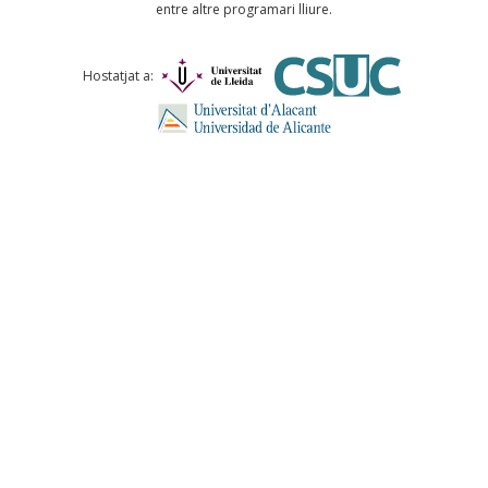
entre altre programari lliure.
Comentari *
Hostatjat a:
ENVIA