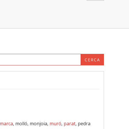
CERCA
marca
, molló, monjoia,
muró
,
parat
, pedra