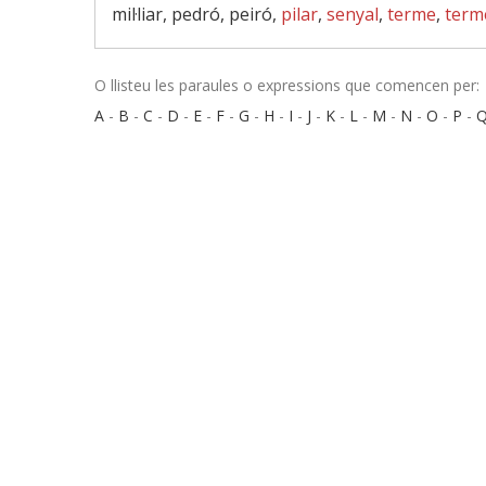
mil·liar, pedró, peiró,
pilar
,
senyal
,
terme
,
term
O llisteu les paraules o expressions que comencen per:
A
-
B
-
C
-
D
-
E
-
F
-
G
-
H
-
I
-
J
-
K
-
L
-
M
-
N
-
O
-
P
-