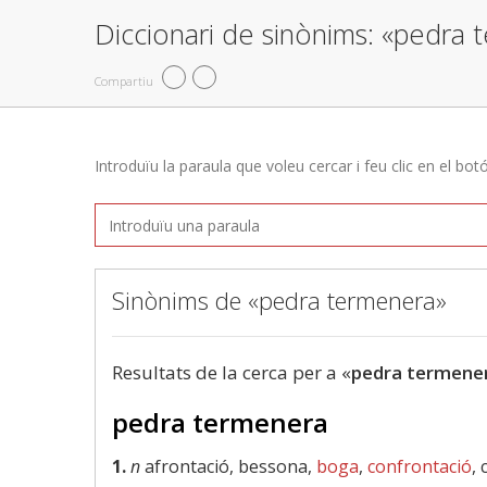
Diccionari de sinònims: «pedra
Compartiu
Introduïu la paraula que voleu cercar i feu clic en el bot
Sinònims de «pedra termenera»
Resultats de la cerca per a «
pedra termene
pedra termenera
1.
n
afrontació, bessona,
boga
,
confrontació
,