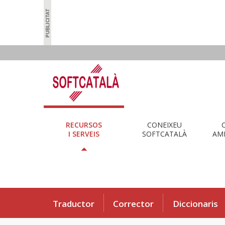
RECURSOS
CONEIXEU
I SERVEIS
SOFTCATALÀ
AMB
Traductor
Corrector
Diccionaris