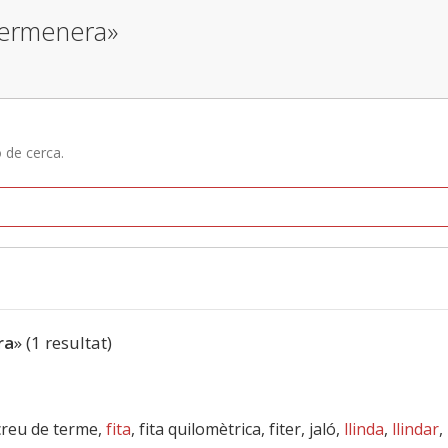
 termenera»
ó de cerca.
ra
» (1 resultat)
 creu de terme,
fita
, fita quilomètrica, fiter, jaló,
llinda
,
llindar
,