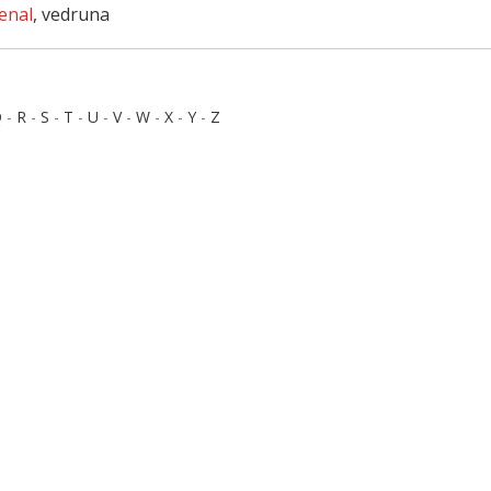
enal
, vedruna
Q
-
R
-
S
-
T
-
U
-
V
-
W
-
X
-
Y
-
Z