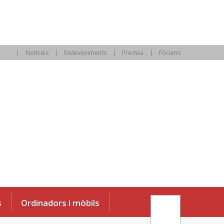
Notícies
Esdeveniments
Premsa
Fòrums
s
Ordinadors i mòbils