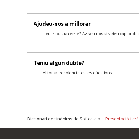
Ajudeu-nos a millorar
Heu trobat un error? Aviseu-nos si veieu cap prob
Teniu algun dubte?
Al fòrum resolem totes les qüestions.
Diccionari de sinònims de Softcatalà –
Presentació i crè