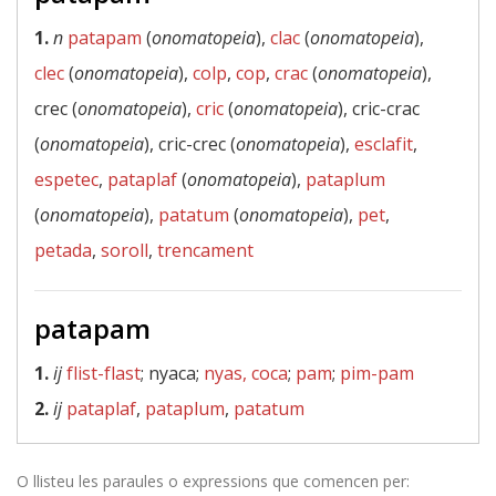
1.
n
patapam
(
onomatopeia
),
clac
(
onomatopeia
),
clec
(
onomatopeia
),
colp
,
cop
,
crac
(
onomatopeia
),
crec (
onomatopeia
),
cric
(
onomatopeia
), cric-crac
(
onomatopeia
), cric-crec (
onomatopeia
),
esclafit
,
espetec
,
pataplaf
(
onomatopeia
),
pataplum
(
onomatopeia
),
patatum
(
onomatopeia
),
pet
,
petada
,
soroll
,
trencament
patapam
1.
ij
flist-flast
; nyaca;
nyas, coca
;
pam
;
pim-pam
2.
ij
pataplaf
,
pataplum
,
patatum
O llisteu les paraules o expressions que comencen per: