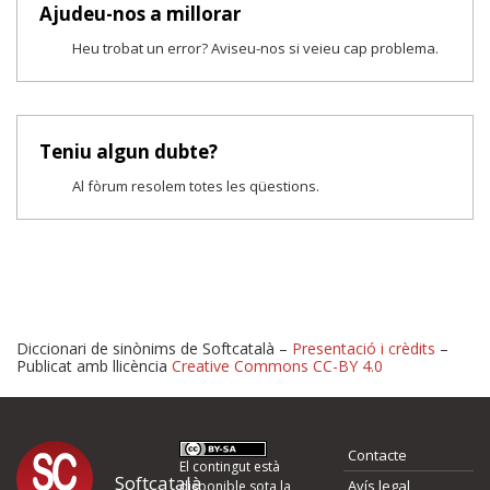
Ajudeu-nos a millorar
Heu trobat un error? Aviseu-nos si veieu cap problema.
Teniu algun dubte?
Al fòrum resolem totes les qüestions.
Diccionari de sinònims de Softcatalà –
Presentació i crèdits
–
Publicat amb llicència
Creative Commons CC-BY 4.0
Proposeu-nos millores o 
Contacte
d'errors
El contingut està
Softcatalà
Avís legal
disponible sota la