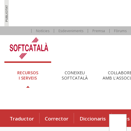
Notícies
Esdeveniments
Premsa
Fòrums
RECURSOS
CONEIXEU
COL·LABOR
I SERVEIS
SOFTCATALÀ
AMB L'ASSOCI
Traductor
Corrector
Diccionaris
Eines