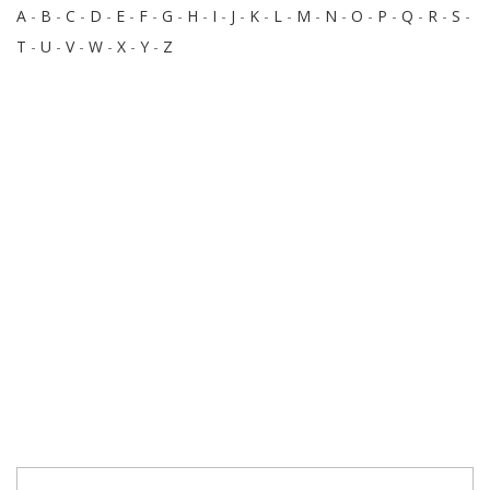
A
-
B
-
C
-
D
-
E
-
F
-
G
-
H
-
I
-
J
-
K
-
L
-
M
-
N
-
O
-
P
-
Q
-
R
-
S
-
T
-
U
-
V
-
W
-
X
-
Y
-
Z