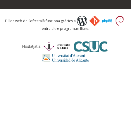
Què proposeu?
El lloc web de Softcatalà funciona gràcies a
entre altre programari lliure.
Comentari *
Hostatjat a:
ENVIA