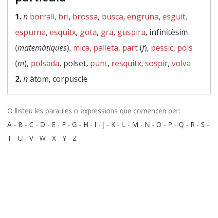
1.
n
borrall
,
bri
,
brossa
,
busca
,
engruna
,
esguit
,
espurna
,
esquitx
,
gota
,
gra
,
guspira
, infinitèsim
(
matemàtiques
),
mica
,
palleta
,
part
(
f
),
pessic
,
pols
(
m
),
polsada
, polset,
punt
,
resquitx
,
sospir
,
volva
2.
n
àtom, corpuscle
O llisteu les paraules o expressions que comencen per:
A
-
B
-
C
-
D
-
E
-
F
-
G
-
H
-
I
-
J
-
K
-
L
-
M
-
N
-
O
-
P
-
Q
-
R
-
S
-
T
-
U
-
V
-
W
-
X
-
Y
-
Z