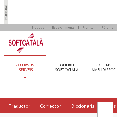
Notícies
Esdeveniments
Premsa
Fòrums
RECURSOS
CONEIXEU
COL·LABOR
I SERVEIS
SOFTCATALÀ
AMB L'ASSOCI
Traductor
Corrector
Diccionaris
Eines