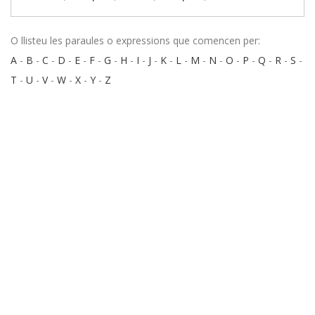
O llisteu les paraules o expressions que comencen per:
A
-
B
-
C
-
D
-
E
-
F
-
G
-
H
-
I
-
J
-
K
-
L
-
M
-
N
-
O
-
P
-
Q
-
R
-
S
-
T
-
U
-
V
-
W
-
X
-
Y
-
Z