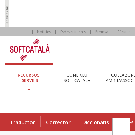
Notícies
Esdeveniments
Premsa
Fòrums
RECURSOS
CONEIXEU
COL·LABOR
I SERVEIS
SOFTCATALÀ
AMB L'ASSOCI
Traductor
Corrector
Diccionaris
Eines