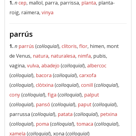
1.
n
cep
, mallol, parra, parrissa,
planta
, planta-
roig, raïmera,
vinya
parrús
1.
n
parrús
(
col·loquial
),
clítoris
,
flor
, himen, mont
de Venus,
natura
,
naturalesa
,
nimfa
, pubis,
vagina,
vulva
,
abadejo
(
col·loquial
),
albercoc
(
col·loquial
),
bacora
(
col·loquial
),
carxofa
(
col·loquial
),
clòtxina
(
col·loquial
),
conill
(
col·loquial
),
cony
(
col·loquial
),
figa
(
col·loquial
),
palput
(
col·loquial
),
pansó
(
col·loquial
),
paput
(
col·loquial
),
parrussa (
col·loquial
),
patata
(
col·loquial
),
petxina
(
col·loquial
),
poma
(
col·loquial
),
tomaca
(
col·loquial
),
xamela
(
col·loquial
), xona (
col·loquial
)