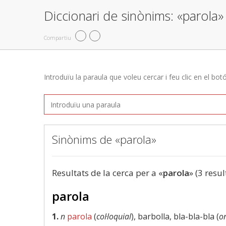
Diccionari de sinònims: «parola»
Compartiu
Introduïu la paraula que voleu cercar i feu clic en el bot
Sinònims de «parola»
Resultats de la cerca per a «
parola
» (3 resul
parola
1.
n
parola
(
col·loquial
), barbolla, bla-bla-bla (
o