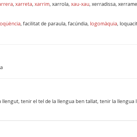
arrera
,
xarreta
,
xarrim
, xarrola,
xau-xau
, xerradissa, xerram
loqüència
, facilitat de paraula, facúndia,
logomàquia
, loquaci
la
 llengut, tenir el tel de la llengua ben tallat, tenir la llengu