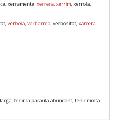
eca, xerramenta,
xerrera
,
xerrim
, xerrola,
tat,
vèrbola
,
verborrea
, verbositat,
xarrera
a llarga, tenir la paraula abundant, tenir molta