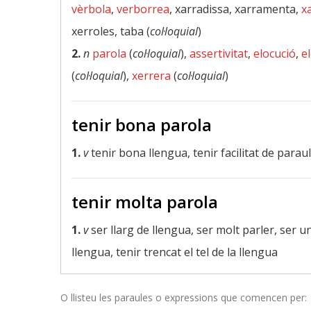
vèrbola
,
verborrea
, xarradissa, xarramenta,
x
xerroles, taba (
col·loquial
)
2.
n
parola
(
col·loquial
),
assertivitat
,
elocució
,
e
(
col·loquial
),
xerrera
(
col·loquial
)
tenir bona parola
1.
v
tenir bona llengua, tenir facilitat de parau
tenir molta parola
1.
v
ser llarg de llengua, ser molt parler, ser un
llengua, tenir trencat el tel de la llengua
O llisteu les paraules o expressions que comencen per: