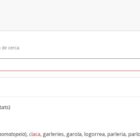
ó de cerca.
tats)
nomatopeia
),
claca
, garleries, garola, logorrea, parleria, parlo