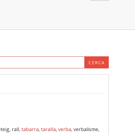
CERCA
teig, rall,
tabarra
,
taral·la
,
verba
, verbalisme,