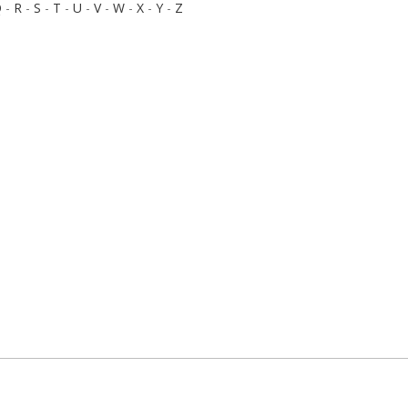
Q
-
R
-
S
-
T
-
U
-
V
-
W
-
X
-
Y
-
Z