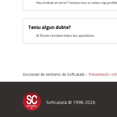
Heu trobat un error? Aviseu-nos si veieu cap prob
Teniu algun dubte?
Al fòrum resolem totes les qüestions.
Diccionari de sinònims de Softcatalà –
Presentació i crè
Proposeu-nos millores o i
Softcatalà © 1998-2026
Si heu trobat un error o voleu proposar alguna millora, ompliu els ca
proposeu o l'error del qual voleu informar-nos.