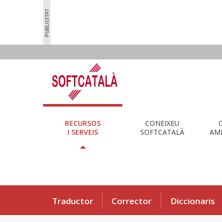
RECURSOS
CONEIXEU
I SERVEIS
SOFTCATALÀ
AMB
Traductor
Corrector
Diccionaris