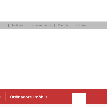
Notícies
Esdeveniments
Premsa
Fòrums
s
Ordinadors i mòbils