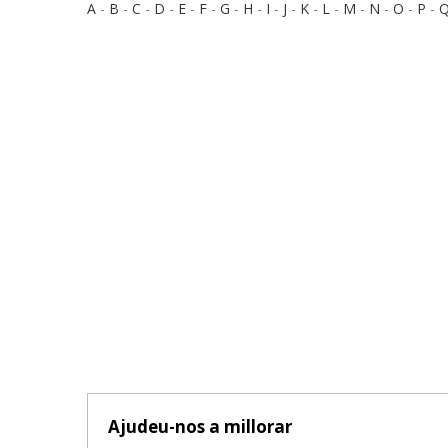
A
-
B
-
C
-
D
-
E
-
F
-
G
-
H
-
I
-
J
-
K
-
L
-
M
-
N
-
O
-
P
-
Ajudeu-nos a millorar