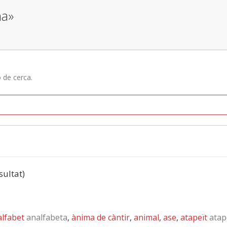
na»
ó de cerca.
sultat)
lfabet
analfabeta
,
ànima de càntir
,
animal
,
ase
,
atapeït
atap