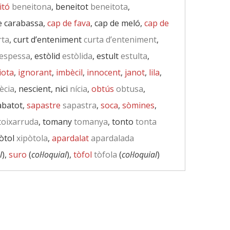
itó
beneitona
, beneitot
beneitota
,
de carabassa,
cap de fava
, cap de meló,
cap de
rta
, curt d’enteniment
curta d’enteniment
,
espessa
, estòlid
estòlida
, estult
estulta
,
iota
,
ignorant
,
imbècil
,
innocent
,
janot
,
lila
,
ècia
, nescient, nici
nícia
,
obtús
obtusa
,
sabatot,
sapastre
sapastra
,
soca
,
sòmines
,
toixarruda
, tomany
tomanya
, tonto
tonta
pòtol
xipòtola
,
apardalat
apardalada
l
),
suro
(
col·loquial
),
tòfol
tòfola
(
col·loquial
)