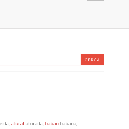
CERCA
eïda
,
aturat
aturada
,
babau
babaua
,