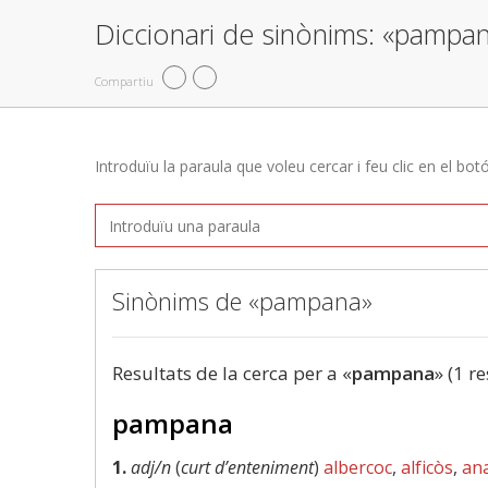
Diccionari de sinònims: «pampa
Compartiu
Introduïu la paraula que voleu cercar i feu clic en el bot
Sinònims de «pampana»
Resultats de la cerca per a «
pampana
» (1 re
pampana
1.
adj/n
(
curt d’enteniment
)
albercoc
,
alficòs
,
ana