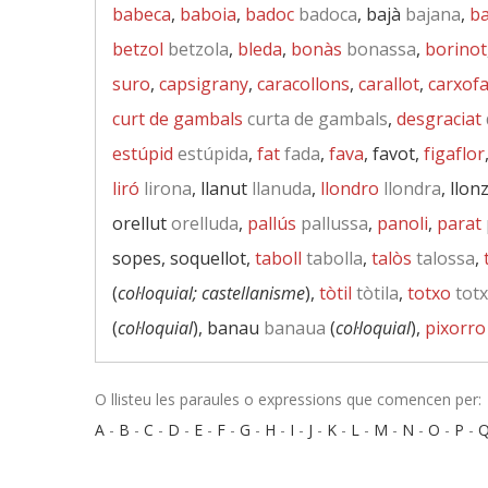
babeca
,
baboia
,
badoc
badoca
, bajà
bajana
,
ba
betzol
betzola
,
bleda
,
bonàs
bonassa
,
borinot
suro
,
capsigrany
,
caracollons
,
carallot
,
carxof
curt de gambals
curta de gambals
,
desgraciat
estúpid
estúpida
,
fat
fada
,
fava
, favot,
figaflor
liró
lirona
, llanut
llanuda
,
llondro
llondra
, llon
orellut
orelluda
,
pallús
pallussa
,
panoli
,
parat
sopes, soquellot,
taboll
tabolla
,
talòs
talossa
,
(
col·loquial; castellanisme
),
tòtil
tòtila
,
totxo
tot
(
col·loquial
), banau
banaua
(
col·loquial
),
pixorro
O llisteu les paraules o expressions que comencen per:
A
-
B
-
C
-
D
-
E
-
F
-
G
-
H
-
I
-
J
-
K
-
L
-
M
-
N
-
O
-
P
-