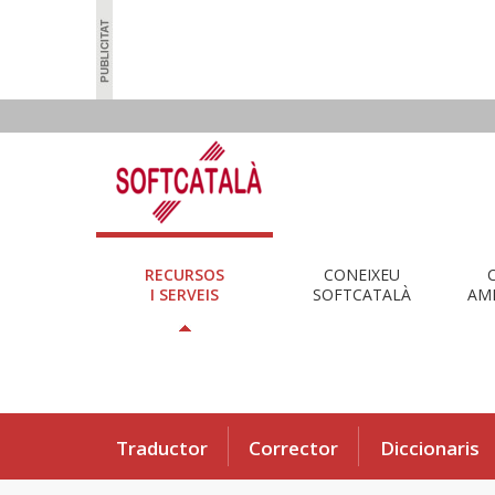
RECURSOS
CONEIXEU
I SERVEIS
SOFTCATALÀ
AMB
Traductor
Corrector
Diccionaris