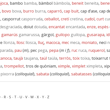
joca
, bambo
bamba
, bàmbol
bàmbola
,
beneit
beneita
,
bene
,
bovo
bova
,
burro
burra
,
caparró
,
cap buit
, cap d’ase, cap 
a
, casporrut
casporruda
,
ceballot
,
cretí
cretina
,
cudol
,
curt
cu
desgraciada
, doiut
doiuda
,
encantat
encantada
,
enze
,
espès
,
gamarús
gamarussa
, gàrgol,
guilopo
guilopa
,
gusarapa
,
id
ze
llonza
,
llosc
llosca
,
lluç
,
macoca
,
mec
meca
,
moniato
, neci
n
parada
,
pau
(
m
), pec
pega
,
pepa
(
m i f
),
ruc
ruca
,
ruquerol
, 
tanoca
,
taujà
taujana
,
taül
taüla
,
terròs
,
toix
toixa
, toixarrut
xa
,
trompellot
, tros de quòniam,
ximple
,
ximplet
ximpleta
, xi
pixorra
(
col·loquial
),
sabata
(
col·loquial
),
sabatasses
(
col·loquia
Q
-
R
-
S
-
T
-
U
-
V
-
W
-
X
-
Y
-
Z