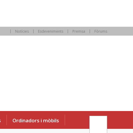
Notícies
Esdeveniments
Premsa
Fòrums
s
Ordinadors i mòbils