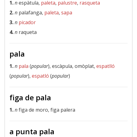
1.
n
espàtula,
paleta
,
palustre
,
rasqueta
2.
n
palafanga,
paleta
,
sapa
3.
n
picador
4.
n
raqueta
pala
1.
n
pala
(
popular
), escàpula, omòplat,
espatlló
(
popular
),
espatló
(
popular
)
figa de pala
1.
n
figa de moro, figa palera
a punta pala