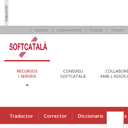
Notícies
Esdeveniments
Premsa
Fòrums
RECURSOS
CONEIXEU
COL·LABOR
I SERVEIS
SOFTCATALÀ
AMB L'ASSOCI
Traductor
Corrector
Diccionaris
Eines