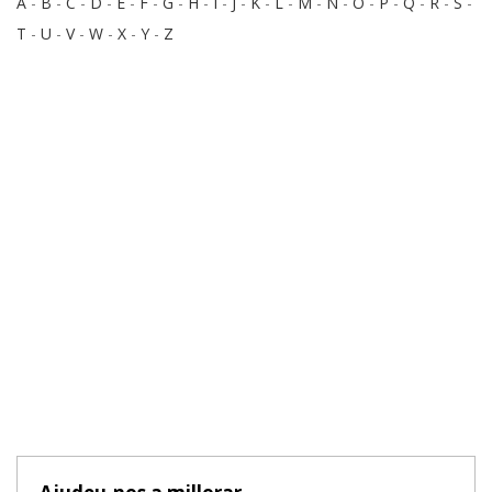
A
-
B
-
C
-
D
-
E
-
F
-
G
-
H
-
I
-
J
-
K
-
L
-
M
-
N
-
O
-
P
-
Q
-
R
-
S
-
T
-
U
-
V
-
W
-
X
-
Y
-
Z