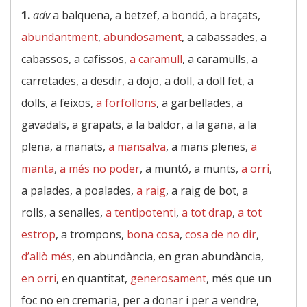
1.
adv
a balquena, a betzef, a bondó, a braçats,
abundantment
,
abundosament
, a cabassades, a
cabassos, a cafissos,
a caramull
, a caramulls, a
carretades, a desdir, a dojo, a doll, a doll fet, a
dolls, a feixos,
a forfollons
, a garbellades, a
gavadals, a grapats, a la baldor, a la gana, a la
plena, a manats,
a mansalva
, a mans plenes,
a
manta
,
a més no poder
, a muntó, a munts,
a orri
,
a palades, a poalades,
a raig
, a raig de bot, a
rolls, a senalles,
a tentipotenti
,
a tot drap
,
a tot
estrop
, a trompons,
bona cosa
,
cosa de no dir
,
d’allò més
, en abundància, en gran abundància,
en orri
, en quantitat,
generosament
, més que un
foc no en cremaria, per a donar i per a vendre,