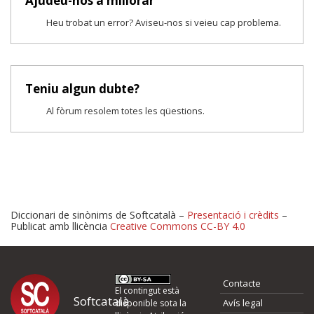
Ajudeu-nos a millorar
Heu trobat un error? Aviseu-nos si veieu cap problema.
Teniu algun dubte?
Al fòrum resolem totes les qüestions.
Diccionari de sinònims de Softcatalà –
Presentació i crèdits
–
Publicat amb llicència
Creative Commons CC-BY 4.0
Proposeu-nos millores o 
Contacte
d'errors
El contingut està
Softcatalà
Avís legal
disponible sota la